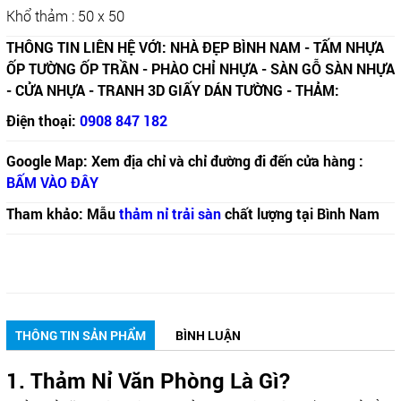
Khổ thảm : 50 x 50
THÔNG TIN LIÊN HỆ VỚI: NHÀ ĐẸP BÌNH NAM - TẤM NHỰA
ỐP TƯỜNG ỐP TRẦN - PHÀO CHỈ NHỰA - SÀN GỖ SÀN NHỰA
- CỬA NHỰA - TRANH 3D GIẤY DÁN TƯỜNG - THẢM:
Điện thoại:
0908 847 182
Google Map: Xem địa chỉ và chỉ đường đi đến cửa hàng :
BẤM VÀO ĐÂY
Tham khảo: Mẫu
thảm nỉ trải sàn
chất lượng tại Bình Nam
THÔNG TIN SẢN PHẨM
BÌNH LUẬN
1. Thảm Nỉ Văn Phòng Là Gì?