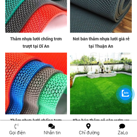
Thảm nhựa lưới chống trơn
Nơi bán thảm nhựa lưới giá rẻ
trượt tại Dĩ An
tại Thuận An
Thảm nhựa lưới chống trơn
Kho bán thảm cỏ sân vườn uy
trượt tại Thuận An
tín tại Vườn Lài
Gọi điện
Nhắn tin
Chỉ đường
ZaLo