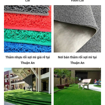
Lài
Vườn Lài
Thảm nhựa rối sợi mì giá rẻ tại
Nơi bán thảm rối sợi mì tại
Thuận An
Thuận An