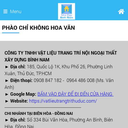
Menu
PHÀO CHỈ KHÔNG HOA VĂN
CÔNG TY TNHH VẬT LIỆU TRANG TRÍ NỘI NGOẠI THẤT
XÂY DỰNG BÌNH NAM
► Địa chỉ:
185, Quốc Lộ 1K, Khu Phố 26, Phường Linh
Xuân, Thủ Đức, TP.HCM
►
Điện thoại:
0908 847 182 - 0964 486 008 (Ms. Vân
Anh)
►
Google Map:
BẤM VÀO ĐÂY ĐỂ ĐI ĐẾN CỬA HÀNG
► Website:
https://vatlieutrangtrithuduc.com/
-------------------------------------------------------------------
CHI NHÁNH TẠI BIÊN HÒA - ĐỒNG NAI
► Địa chỉ:
Số 334 Bùi Văn Hòa, Phường An Bình, Biên
Hòa. Đồng Nai