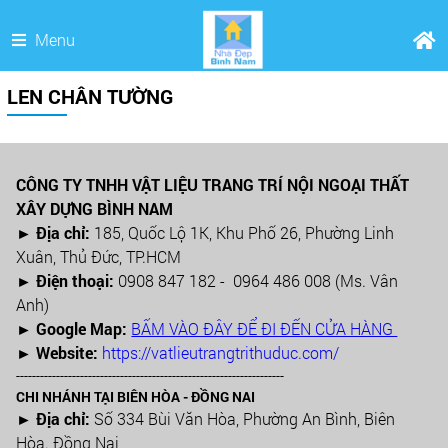
Menu
LEN CHÂN TƯỜNG
CÔNG TY TNHH VẬT LIỆU TRANG TRÍ NỘI NGOẠI THẤT
XÂY DỰNG BÌNH NAM
► Địa chỉ:
185, Quốc Lộ 1K, Khu Phố 26, Phường Linh
Xuân, Thủ Đức, TP.HCM
►
Điện thoại:
0908 847 182 - 0964 486 008 (Ms. Vân
Anh)
►
Google Map:
BẤM VÀO ĐÂY ĐỂ ĐI ĐẾN CỬA HÀNG
► Website:
https://vatlieutrangtrithuduc.com/
-------------------------------------------------------------------
CHI NHÁNH TẠI BIÊN HÒA - ĐỒNG NAI
► Địa chỉ:
Số 334 Bùi Văn Hòa, Phường An Bình, Biên
Hòa. Đồng Nai