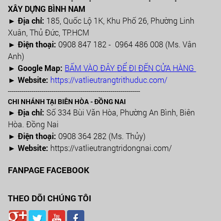
XÂY DỰNG BÌNH NAM
► Địa chỉ:
185, Quốc Lộ 1K, Khu Phố 26, Phường Linh
Xuân, Thủ Đức, TP.HCM
►
Điện thoại:
0908 847 182 - 0964 486 008 (Ms. Vân
Anh)
►
Google Map:
BẤM VÀO ĐÂY ĐỂ ĐI ĐẾN CỬA HÀNG
► Website:
https://vatlieutrangtrithuduc.com/
-------------------------------------------------------------------
CHI NHÁNH TẠI BIÊN HÒA - ĐỒNG NAI
► Địa chỉ:
Số 334 Bùi Văn Hòa, Phường An Bình, Biên
Hòa. Đồng Nai
► Điện thoại:
0908 364 282 (Ms. Thủy)
► Website:
https://vatlieutrangtridongnai.com/
FANPAGE FACEBOOK
THEO DÕI CHÚNG TÔI