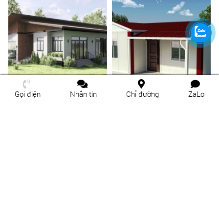
Gọi điện
Nhắn tin
Chỉ đường
ZaLo
Xây nhà lắp ghép uy tín tại
Thiết kế, thi công nhà lắp ghép
Phường Gò Vấp
trọn gói tại Biên Hòa