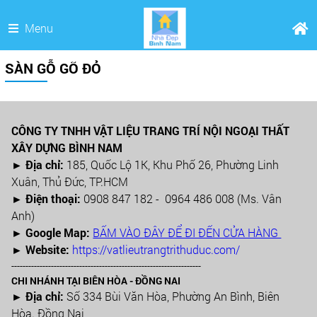
Menu
SÀN GỖ GÕ ĐỎ
CÔNG TY TNHH VẬT LIỆU TRANG TRÍ NỘI NGOẠI THẤT
XÂY DỰNG BÌNH NAM
► Địa chỉ:
185, Quốc Lộ 1K, Khu Phố 26, Phường Linh
Xuân, Thủ Đức, TP.HCM
►
Điện thoại:
0908 847 182 - 0964 486 008 (Ms. Vân
Anh)
►
Google Map:
BẤM VÀO ĐÂY ĐỂ ĐI ĐẾN CỬA HÀNG
► Website:
https://vatlieutrangtrithuduc.com/
-------------------------------------------------------------------
CHI NHÁNH TẠI BIÊN HÒA - ĐỒNG NAI
► Địa chỉ:
Số 334 Bùi Văn Hòa, Phường An Bình, Biên
Hòa. Đồng Nai