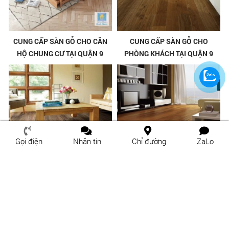
CUNG CẤP SÀN GỖ CHO CĂN
CUNG CẤP SÀN GỖ CHO
HỘ CHUNG CƯ TẠI QUẬN 9
PHÒNG KHÁCH TẠI QUẬN 9
Gọi điện
Nhắn tin
Chỉ đường
ZaLo
CUNG CẤP SÀN GỖ CHO
CUNG CẤP SÀN GỖ CHO
PHÒNG KHÁCH TẠI THÀNH
PHÒNG KHÁCH TẠI THỦ ĐỨC
PHỐ THỦ ĐỨC