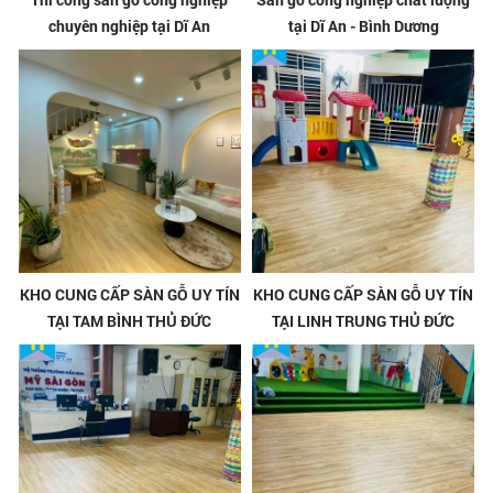
chuyên nghiệp tại Dĩ An
tại Dĩ An - Bình Dương
KHO CUNG CẤP SÀN GỖ UY TÍN
KHO CUNG CẤP SÀN GỖ UY TÍN
TẠI TAM BÌNH THỦ ĐỨC
TẠI LINH TRUNG THỦ ĐỨC