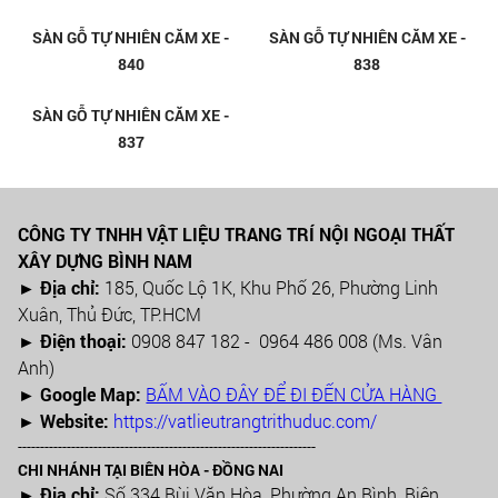
Đức
SÀN GỖ TỰ NHIÊN
SÀN GỖ TỰ NHIÊN CHIULIU _12
CHIULIU_195
SÀN GỖ TỰ NHIÊN
SÀN GỖ TỰ NHIÊN CĂM XE -
CHIULIU_196
845
SÀN GỖ TỰ NHIÊN CĂM XE -
SÀN GỖ TỰ NHIÊN CĂM XE -
840
838
SÀN GỖ TỰ NHIÊN CĂM XE -
837
CÔNG TY TNHH VẬT LIỆU TRANG TRÍ NỘI NGOẠI THẤT
XÂY DỰNG BÌNH NAM
► Địa chỉ:
185, Quốc Lộ 1K, Khu Phố 26, Phường Linh