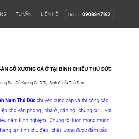
ÔNG
TƯ VẤN
LIÊN HỆ
0908847182
Hotline:
ÀN GỖ XƯƠNG CÁ Ở TẠI BÌNH CHIỂU THỦ ĐỨC
Công Sàn Gỗ Xương Cá Ở Tại Bình Chiểu Thủ Đức
Bình Nam Thủ Đức
chuyên cung cấp và thi công các
ệp cho văn phòng , nhà ở , căn hộ , chung cư ... với
hiều năm kinh nghiệm . Chúng tôi luôn mong muốn
hàng tận tình chu đáo , chất lượng được đảm bảo