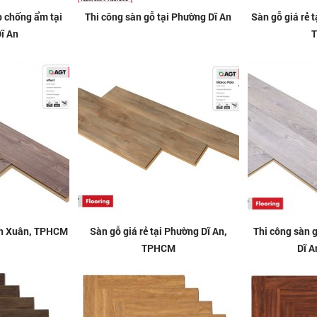
p chống ẩm tại
Thi công sàn gỗ tại Phường Dĩ An
Sàn gỗ giá rẻ 
ĩ An
inh Xuân, TPHCM
Sàn gỗ giá rẻ tại Phường Dĩ An,
Thi công sàn 
TPHCM
Dĩ 