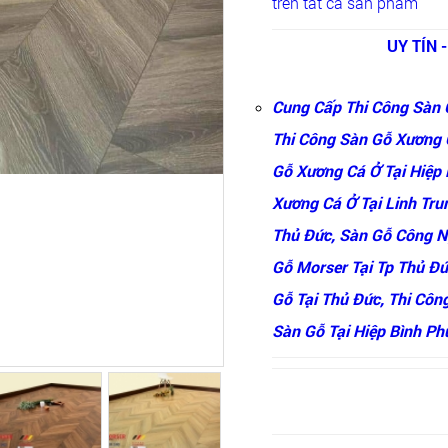
trên tất cả sản phẩm
UY TÍN 
Cung Cấp Thi Công Sàn 
Thi Công Sàn Gỗ Xương 
Gỗ Xương Cá Ở Tại Hiệp
Xương Cá Ở Tại Linh Tru
Thủ Đức, Sàn Gỗ Công N
Gỗ Morser Tại Tp Thủ Đứ
Gỗ Tại Thủ Đức, Thi Côn
Sàn Gỗ Tại Hiệp Bình P