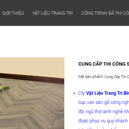
GIỚI THIỆU
VẬT LIỆU TRANG TRÍ
CÔNG TRÌNH ĐÃ THI C
CUNG CẤP THI CÔNG S
Mã sản phẩm:
Cung Cấp Thi 
Cty
Vật Liệu Trang Trí 
loại ván sàn gỗ công nghi
đội ngũ thợ lành nghề n
được phục vụ quý khách 