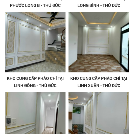
PHƯỚC LONG B - THỦ ĐỨC
LONG BÌNH - THỦ ĐỨC
KHO CUNG CẤP PHÀO CHỈ TẠI
KHO CUNG CẤP PHÀO CHỈ TẠI
LINH ĐÔNG - THỦ ĐỨC
LINH XUÂN - THỦ ĐỨC