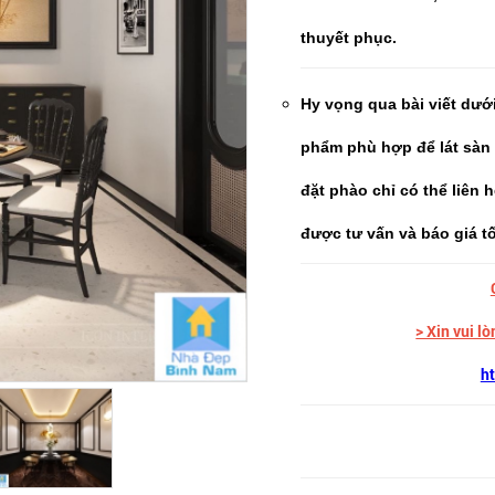
thuyết phục.
Hy vọng qua bài viết dướ
phẩm phù hợp để lát sàn t
đặt phào chỉ có thể liên 
được tư vấn và báo giá tố
> Xin vui 
ht