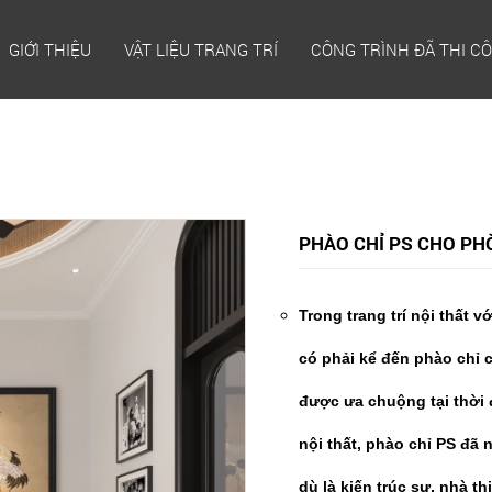
GIỚI THIỆU
VẬT LIỆU TRANG TRÍ
CÔNG TRÌNH ĐÃ THI C
PHÀO CHỈ PS CHO PH
Trong trang trí nội thất 
có phải kể đến phào chỉ c
được ưa chuộng tại thời đ
nội thất, phào chỉ PS đã
dù là kiến trúc sư, nhà t