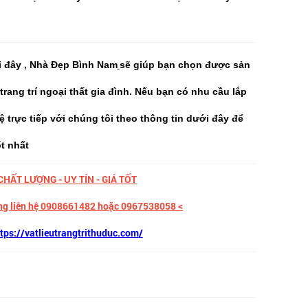
i đây , Nhà Đẹp Bình Nam
sẽ giúp bạn chọn được sản
rang trí ngoại thất gia đình. Nếu bạn có nhu cầu lắp
hệ trực tiếp với chúng tôi theo thông tin dưới đây để
t nhất
CHẤT LƯỢNG - UY TÍN - GIÁ TỐT
lòng liên hệ 0908661482 hoặc 0967538058 <
tps://vatlieutrangtrithuduc.com/