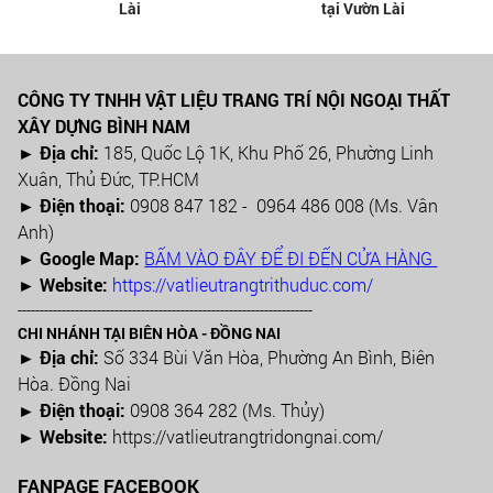
Lài
tại Vườn Lài
CÔNG TY TNHH VẬT LIỆU TRANG TRÍ NỘI NGOẠI THẤT
XÂY DỰNG BÌNH NAM
► Địa chỉ:
185, Quốc Lộ 1K, Khu Phố 26, Phường Linh
Xuân, Thủ Đức, TP.HCM
►
Điện thoại:
0908 847 182 - 0964 486 008 (Ms. Vân
Anh)
►
Google Map:
BẤM VÀO ĐÂY ĐỂ ĐI ĐẾN CỬA HÀNG
► Website:
https://vatlieutrangtrithuduc.com/
-------------------------------------------------------------------
CHI NHÁNH TẠI BIÊN HÒA - ĐỒNG NAI
► Địa chỉ:
Số 334 Bùi Văn Hòa, Phường An Bình, Biên
Hòa. Đồng Nai
► Điện thoại:
0908 364 282 (Ms. Thủy)
► Website:
https://vatlieutrangtridongnai.com/
FANPAGE FACEBOOK