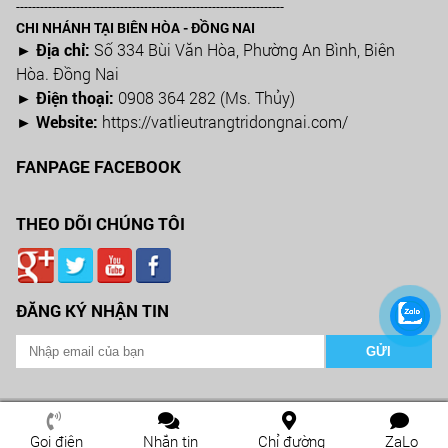
-------------------------------------------------------------------
CHI NHÁNH TẠI BIÊN HÒA - ĐỒNG NAI
► Địa chỉ:
Số 334 Bùi Văn Hòa, Phường An Bình, Biên
Hòa. Đồng Nai
► Điện thoại:
0908 364 282 (Ms. Thủy)
► Website:
https://vatlieutrangtridongnai.com/
FANPAGE FACEBOOK
THEO DÕI CHÚNG TÔI
ĐĂNG KÝ NHẬN TIN
2026 Copyright ©
CÔNG TY VẬT LIỆU TRANG TRÍ XÂY DỰNG BÌNH NAM
Web Design by
Nina.vn
Gọi điện
Nhắn tin
Chỉ đường
ZaLo