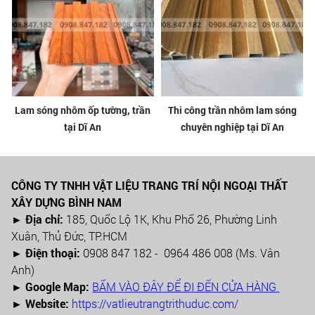
Lam sóng nhôm ốp tường, trần
Thi công trần nhôm lam sóng
tại Dĩ An
chuyên nghiệp tại Dĩ An
CÔNG TY TNHH VẬT LIỆU TRANG TRÍ NỘI NGOẠI THẤT
XÂY DỰNG BÌNH NAM
► Địa chỉ:
185, Quốc Lộ 1K, Khu Phố 26, Phường Linh
Xuân, Thủ Đức, TP.HCM
►
Điện thoại:
0908 847 182 - 0964 486 008 (Ms. Vân
Anh)
►
Google Map:
BẤM VÀO ĐÂY ĐỂ ĐI ĐẾN CỬA HÀNG
► Website:
https://vatlieutrangtrithuduc.com/