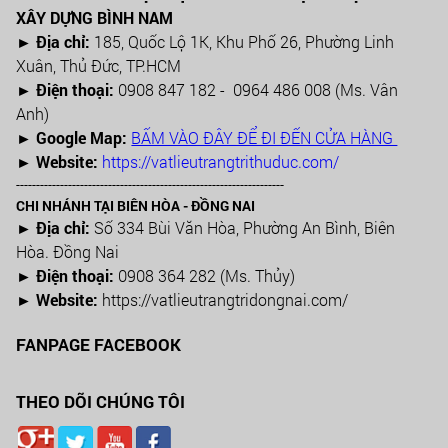
XÂY DỰNG BÌNH NAM
► Địa chỉ:
185, Quốc Lộ 1K, Khu Phố 26, Phường Linh
Xuân, Thủ Đức, TP.HCM
►
Điện thoại:
0908 847 182 - 0964 486 008 (Ms. Vân
Anh)
►
Google Map:
BẤM VÀO ĐÂY ĐỂ ĐI ĐẾN CỬA HÀNG
► Website:
https://vatlieutrangtrithuduc.com/
-------------------------------------------------------------------
CHI NHÁNH TẠI BIÊN HÒA - ĐỒNG NAI
► Địa chỉ:
Số 334 Bùi Văn Hòa, Phường An Bình, Biên
Hòa. Đồng Nai
► Điện thoại:
0908 364 282 (Ms. Thủy)
► Website:
https://vatlieutrangtridongnai.com/
FANPAGE FACEBOOK
THEO DÕI CHÚNG TÔI