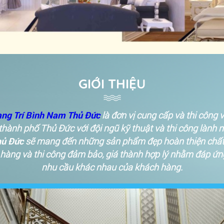
GIỚI THIỆU
ang Trí Bình Nam Thủ Đức
là đơn vị cung cấp và thi công v
ại thành phố Thủ Đức với đội ngũ kỹ thuật và thi công lành 
hủ Đức
sẽ mang đến những sản phẩm đẹp hoàn thiện chất
o hàng và thi công đảm bảo, giá thành hợp lý nhằm đáp ứn
nhu cầu khác nhau của khách hàng.