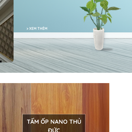
> XEM THÊM
TẤM ỐP NANO THỦ
ĐỨC