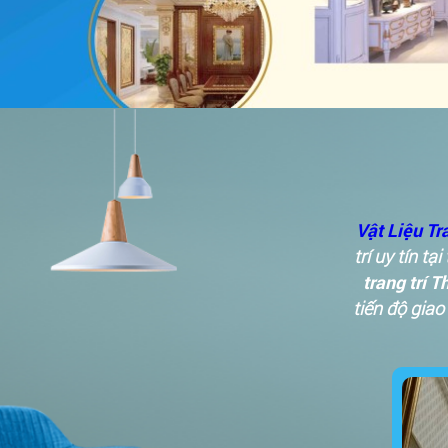
Vật Liệu Tr
trí uy tín t
trang trí T
tiến độ gia