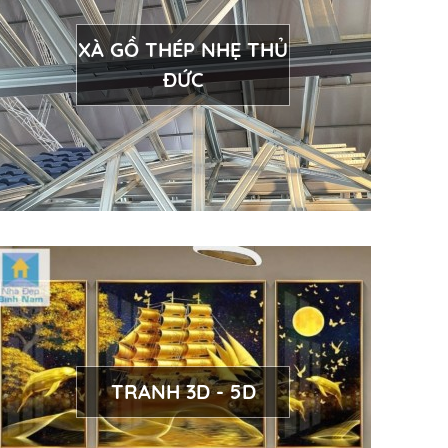
XÀ GỒ THÉP NHẸ THỦ
ĐỨC
TRANH 3D - 5D