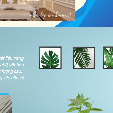
ật liệu trang
nghề,
vật liệu
 lượng cao,
g yêu cầu và