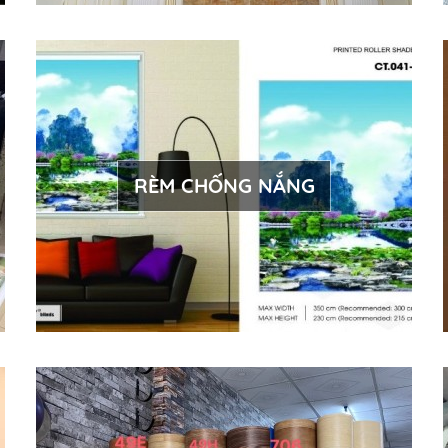
RÈM CHỐNG NẮNG