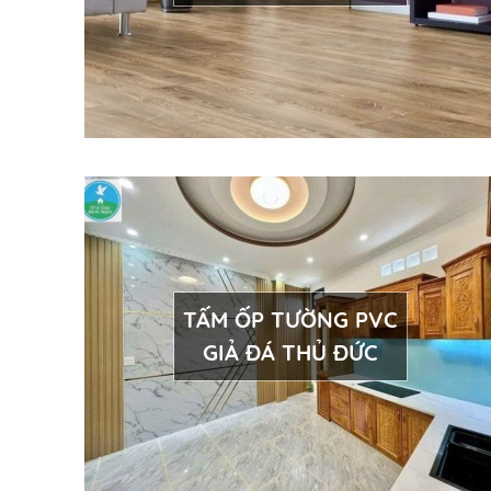
TẤM ỐP TƯỜNG PVC
GIẢ ĐÁ THỦ ĐỨC