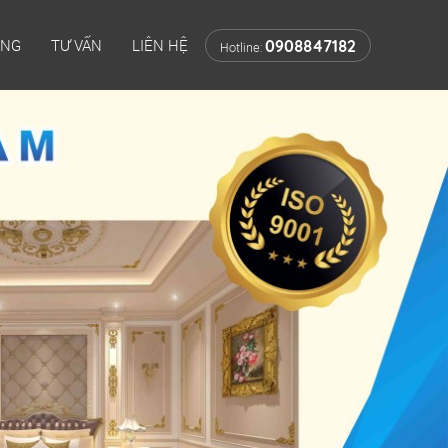
ÔNG
TƯ VẤN
LIÊN HỆ
0908847182
Hotline: