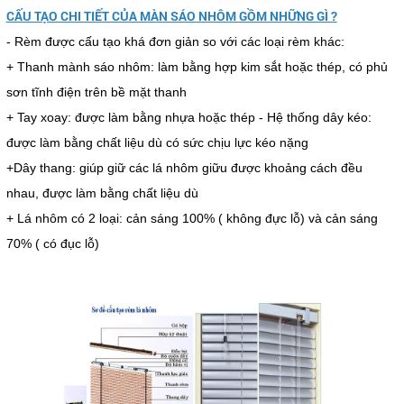
CẤU TẠO CHI TIẾT CỦA MÀN SÁO NHÔM GỒM NHỮNG GÌ ?
- Rèm được cấu tạo khá đơn giản so với các loại rèm khác:
+ Thanh mành sáo nhôm: làm bằng hợp kim sắt hoặc thép, có phủ
sơn tĩnh điện trên bề mặt thanh
+ Tay xoay: được làm bằng nhựa hoặc thép - Hệ thống dây kéo:
được làm bằng chất liệu dù có sức chịu lực kéo nặng
+Dây thang: giúp giữ các lá nhôm giữu được khoảng cách đều
nhau, được làm bằng chất liệu dù
+ Lá nhôm có 2 loại: cản sáng 100% ( không đực lỗ) và cản sáng
70% ( có đục lỗ)