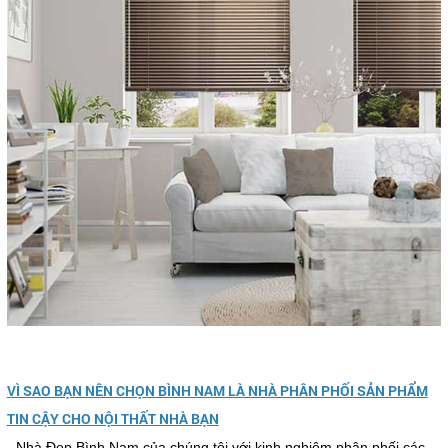
VÌ SAO BẠN NÊN CHỌN BÌNH NAM LÀ NHÀ PHÂN PHỐI SẢN PHẨM
TIN CẬY CHO NỘI THẤT NHÀ BẠN
- Nhà Đẹp Bình Nam của chúng tôi với kinh nghiệm phân phối các