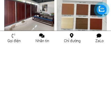
Gọi điện
Nhắn tin
Chỉ đường
ZaLo
Cung Cấp Và Lắp Đặt Rèm Sáo
Cung Cấp Và Lắp Đặt Rèm Sáo
Uy Tín Tam Hà Tại Thủ Đức
Uy Tín Tại Tam Phú Thủ Đức