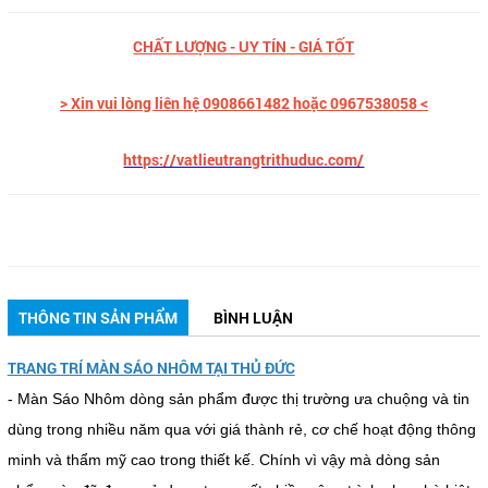
CHẤT LƯỢNG - UY TÍN - GIÁ TỐT
> Xin vui lòng liên hệ 0908661482 hoặc 0967538058 <
https://vatlieutrangtrithuduc.com/
THÔNG TIN SẢN PHẨM
BÌNH LUẬN
TRANG TRÍ MÀN SÁO NHÔM TẠI THỦ ĐỨC
- Màn Sáo Nhôm dòng sản phẩm được thị trường ưa chuộng và tin
dùng trong nhiều năm qua với giá thành rẻ, cơ chế hoạt động thông
minh và thẩm mỹ cao trong thiết kế. Chính vì vậy mà dòng sản