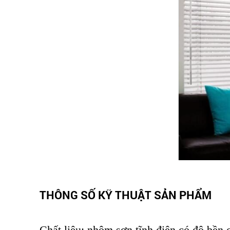
THÔNG SỐ KỸ THUẬT SẢN PHẨM
Chất liệu: nhôm sơn tĩnh điện có độ bền