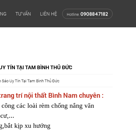
ÔNG
TƯ VẤN
LIÊN HỆ
0908847182
Hotline:
Y TÍN TẠI TAM BÌNH THỦ ĐỨC
 Sáo Uy Tín Tại Tam Bình Thủ Đức
trang trí nội thất Bình Nam chuyên :
công các loài rèm chống nắng văn
cư,...
bắt kịp xu hướng