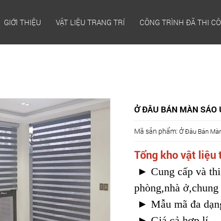
GIỚI THIỆU
VẬT LIỆU TRANG TRÍ
CÔNG TRÌNH ĐÃ THI C
Ở ĐÂU BÁN MÀN SÁO U
Mã sản phẩm:
Ở Đâu Bán Màn
Tổng kho vật liệu 
► Cung cấp và thi 
phòng,nhà ở,chung 
► Mẫu mã đa dạng,
► Giá cả hợp lí