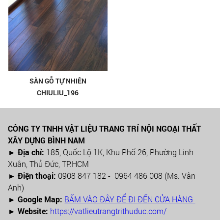
SÀN GỖ TỰ NHIÊN
CHIULIU_196
CÔNG TY TNHH VẬT LIỆU TRANG TRÍ NỘI NGOẠI THẤT
XÂY DỰNG BÌNH NAM
► Địa chỉ:
185, Quốc Lộ 1K, Khu Phố 26, Phường Linh
Xuân, Thủ Đức, TP.HCM
►
Điện thoại:
0908 847 182 - 0964 486 008 (Ms. Vân
Anh)
►
Google Map:
BẤM VÀO ĐÂY ĐỂ ĐI ĐẾN CỬA HÀNG
► Website:
https://vatlieutrangtrithuduc.com/