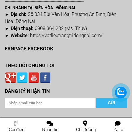
-------------------------------------------------------------------
CHI NHÁNH TẠI BIÊN HÒA - ĐỒNG NAI
► Địa chỉ:
Số 334 Bùi Văn Hòa, Phường An Bình, Biên
Hòa. Đồng Nai
► Điện thoại:
0908 364 282 (Ms. Thủy)
► Website:
https://vatlieutrangtridongnai.com/
FANPAGE FACEBOOK
THEO DÕI CHÚNG TÔI
ĐĂNG KÝ NHẬN TIN
2026 Copyright ©
CÔNG TY VẬT LIỆU TRANG TRÍ XÂY DỰNG BÌNH NAM
Web Design by
Nina.vn
Gọi điện
Nhắn tin
Chỉ đường
ZaLo