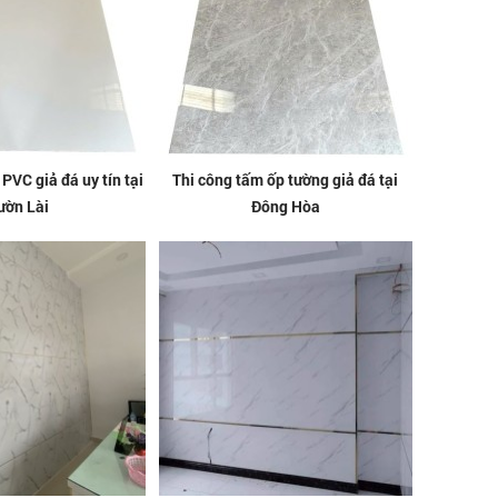
PVC giả đá uy tín tại
Thi công tấm ốp tường giả đá tại
ườn Lài
Đông Hòa