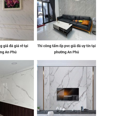
 giả đá giá rẻ tại
Thi công tấm ốp pvc giả đá uy tín tại
ng An Phú
phường An Phú