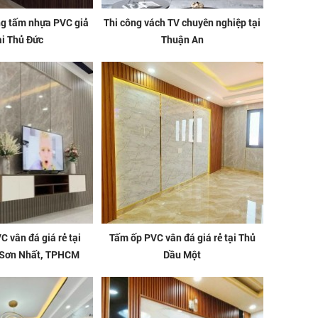
ng tấm nhựa PVC giả
Thi công vách TV chuyên nghiệp tại
ại Thủ Đức
Thuận An
 vân đá giá rẻ tại
Tấm ốp PVC vân đá giá rẻ tại Thủ
 Sơn Nhất, TPHCM
Dầu Một