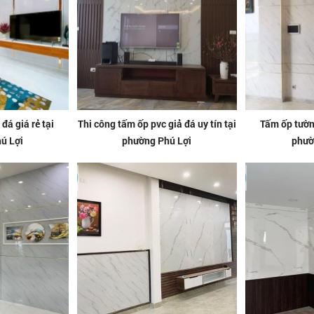
đá giá rẻ tại
Thi công tấm ốp pvc giả đá uy tín tại
Tấm ốp tường
ú Lợi
phường Phú Lợi
phườ