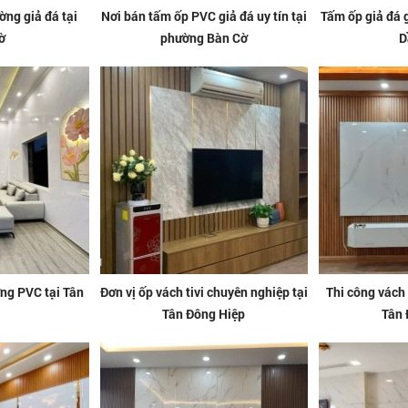
ờng giả đá tại
Nơi bán tấm ốp PVC giả đá uy tín tại
Tấm ốp giả đá 
ờ
phường Bàn Cờ
D
ờng PVC tại Tân
Đơn vị ốp vách tivi chuyên nghiệp tại
Thi công vách
Tân Đông Hiệp
Tân 