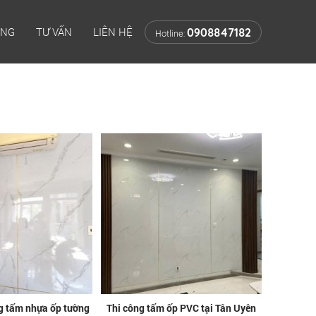
ÔNG
TƯ VẤN
LIÊN HỆ
0908847182
Hotline:
ng tấm nhựa ốp tường
Thi công tấm ốp PVC tại Tân Uyên