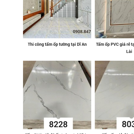
Thi công tấm ốp tường tại Dĩ An
Tấm ốp PVC giá rẻ 
Lài