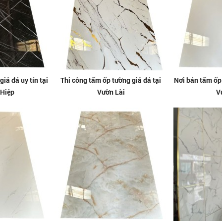
iả đá uy tín tại
Thi công tấm ốp tường giả đá tại
Nơi bán tấm ốp 
 Hiệp
Vườn Lài
V