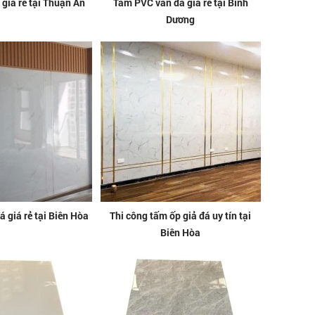
 giá rẻ tại Thuận An
Tấm PVC vân đá giá rẻ tại Bình
Dương
 giá rẻ tại Biên Hòa
Thi công tấm ốp giả đá uy tín tại
Biên Hòa