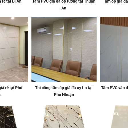
 rẻ tại Dĩ An
Tấm PVC giả đá ốp tường tại Thuận
Tấm ốp giả đá
An
á rẻ tại Phú
Thi công tấm ốp giả đá uy tín tại
Tấm PVC vân đá
n
Phú Nhuận