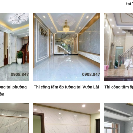
tại
ờng tại phường
Thi công tấm ốp tường tại Vườn Lài
Thi công tấm ố
òa