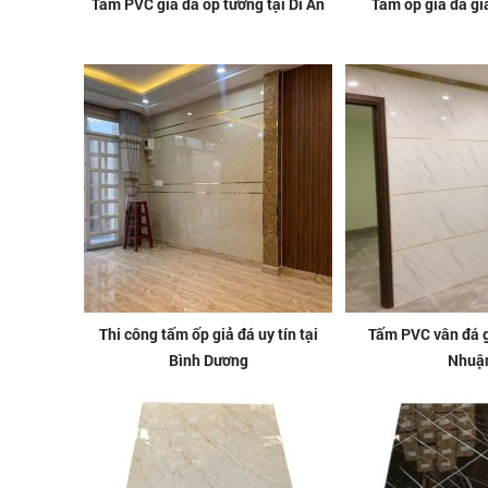
Tấm PVC giả đá ốp tường tại Dĩ An
Tấm ốp giả đá giá
Thi công tấm ốp giả đá uy tín tại
Tấm PVC vân đá gi
Bình Dương
Nhuậ