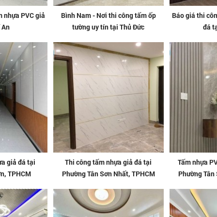
ấm nhựa PVC giả
Bình Nam - Nơi thi công tấm ốp
Báo giá thi cô
ĩ An
tường uy tín tại Thủ Đức
đá t
a giả đá tại
Thi công tấm nhựa giả đá tại
Tấm nhựa PVC
ơn, TPHCM
Phường Tân Sơn Nhất, TPHCM
Phường Tân