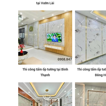
tại Vườn Lài
Thi công tấm ốp tường tại Bình
Thi công tấm ốp tư
Thạnh
Đông H