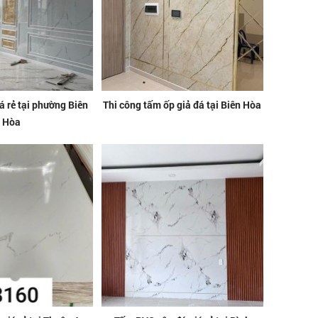
 rẻ tại phường Biên
Thi công tấm ốp giả đá tại Biên Hòa
Hòa