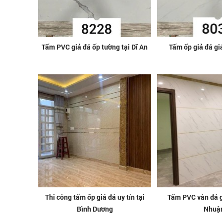
Tấm PVC giả đá ốp tường tại Dĩ An
Tấm ốp giả đá giá
Thi công tấm ốp giả đá uy tín tại
Tấm PVC vân đá gi
Bình Dương
Nhuậ