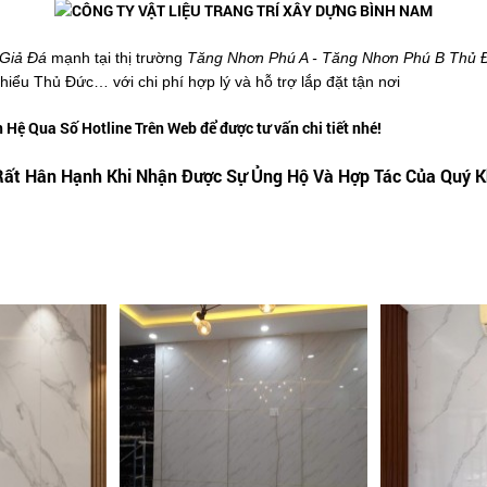
 Giả Đá
mạnh tại thị trường
Tăng Nhơn Phú A - Tăng Nhơn Phú B Thủ 
ểu Thủ Đức… với chi phí hợp lý và hỗ trợ lắp đặt tận nơi
ệ Qua Số Hotline Trên Web để được tư vấn chi tiết nhé!
ất Hân Hạnh Khi Nhận Được Sự Ủng Hộ Và Hợp Tác Của Quý 