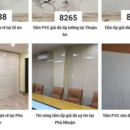
 rẻ tại Dĩ An
Tấm PVC giả đá ốp tường tại Thuận
Tấm ốp giả đá
An
á rẻ tại Phú
Thi công tấm ốp giả đá uy tín tại
Tấm PVC vân đá
n
Phú Nhuận