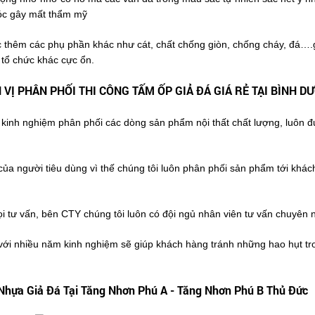
róc gây mất thẩm mỹ
thêm các phụ phần khác như cát, chất chống giòn, chống cháy, đá….giú
 tổ chức khác cực ổn.
 VỊ PHÂN PHỐI THI CÔNG TẤM ỐP GIẢ ĐÁ GIÁ RẺ TẠI BÌNH D
kinh nghiệm phân phối các dòng sản phẩm nội thất chất lượng, luôn đ
 của người tiêu dùng vì thế chúng tôi luôn phân phối sản phẩm tới kh
 tư vấn, bên CTY chúng tôi luôn có đội ngủ nhân viên tư vấn chuyên 
ới nhiều năm kinh nghiệm sẽ giúp khách hàng tránh những hao hụt tron
Nhựa Giả Đá Tại Tăng Nhơn Phú A - Tăng Nhơn Phú B Thủ Đức