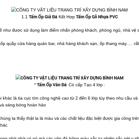
Tấm Ốp Giả Đá
Tấm Ốp Gỗ Nhựa PVC
1.1
Kết Hợp
ế như được sử dụng làm điểm nhấn phòng khách, phòng ngủ, nhà vệ sin
 ốp quầy cửa hàng quán bar, nhà hàng khách sạn, ốp thang máy..... rất
Tấm Ốp Vân Đá
*
Có cấp Tạo 4 lớp :
i khác là tia cực tím công nghệ cao từ 2 đến 6 lớp tùy theo nhu cầu 
p và sáng bóng hoàn hảo
húng ta thấy thật la là màu và các chất liệu đặc biệt được gia công 
khác
ng nhờ nhờ có nó mà các vân đá trông màu sắc tự nhiên sắc nét y như