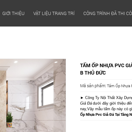
GIỚI THIỆU
VẬT LIỆU TRANG TRÍ
CÔNG TRÌNH ĐÃ THI C
TẤM ỐP NHỰA PVC GIẢ
B THỦ ĐỨC
Mã sản phẩm:
Tấm Ốp Nhựa P
► Công Ty Nội Thất Xây Dựng
Giả Đá
dưới đây giới thiệu đ
nay,Vậy mẫu tấm ốp này có gì
Ốp Nhựa Pvc Giả Đá Tại Tăng 