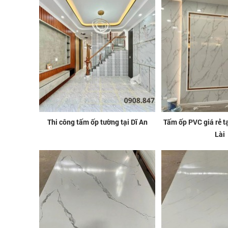
Thi công tấm ốp tường tại Dĩ An
Tấm ốp PVC giá rẻ 
Lài