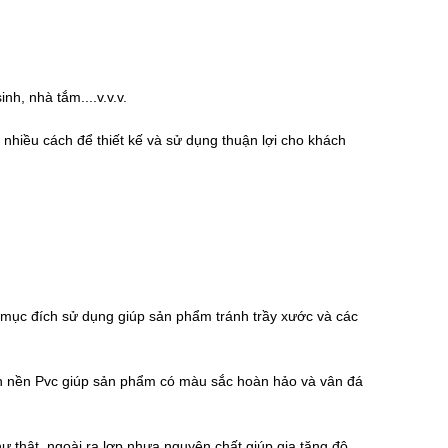
h, nhà tắm....v.v.v.
 nhiều cách để thiết kế và sử dụng thuận lợi cho khách
và mục đích sử dụng giúp sản phẩm tránh trầy xước và các
trên nền Pvc giúp sản phẩm có màu sắc hoàn hảo và vân đá
 thật, ngoài ra lơp nhựa nguyên chất giúp gia tăng độ