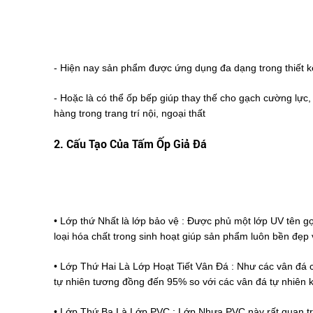
- Hiện nay sản phẩm được ứng dụng đa dạng trong thiết k
- Hoặc là có thể ốp bếp giúp thay thế cho gạch cường lực,
hàng trong trang trí nội, ngoại thất
2. Cấu Tạo Của Tấm Ốp Giả Đá
• Lớp thứ Nhất là lớp bảo vệ : Được phủ một lớp UV tên gọ
loại hóa chất trong sinh hoạt giúp sản phẩm luôn bền đẹ
• Lớp Thứ Hai Là Lớp Hoạt Tiết Vân Đá : Như các vân đá c
tự nhiên tương đồng đến 95% so với các vân đá tự nhiên 
• Lớp Thứ Ba Là Lớp PVC : Lớp Nhựa PVC này rất quan trọ