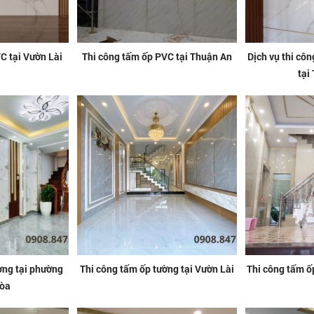
C tại Vườn Lài
Thi công tấm ốp PVC tại Thuận An
Dịch vụ thi cô
tại
ờng tại phường
Thi công tấm ốp tường tại Vườn Lài
Thi công tấm ố
òa