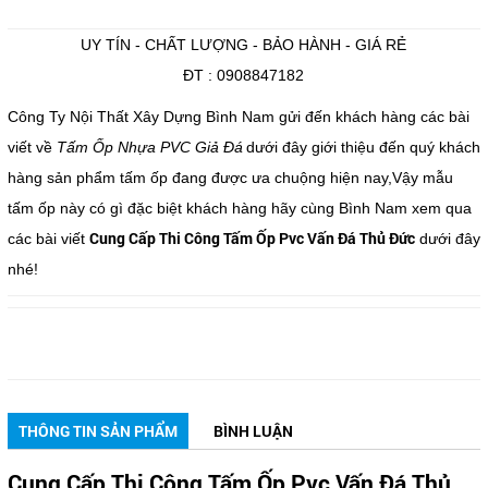
UY TÍN - CHẤT LƯỢNG - BẢO HÀNH - GIÁ RẺ
ĐT : 0908847182
Công Ty Nội Thất Xây Dựng Bình Nam gửi đến khách hàng các bài
viết về
Tấm Ốp Nhựa PVC Giả Đá
dưới đây giới thiệu đến quý khách
hàng sản phẩm tấm ốp đang được ưa chuộng hiện nay,Vậy mẫu
tấm ốp này có gì đặc biệt khách hàng hãy cùng Bình Nam xem qua
Cung Cấp Thi Công Tấm Ốp Pvc Vấn Đá Thủ Đức
các bài viết
dưới đây
nhé!
THÔNG TIN SẢN PHẨM
BÌNH LUẬN
Cung Cấp Thi Công Tấm Ốp Pvc Vấn Đá Thủ