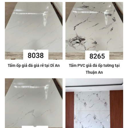
Tấm ốp giả đá giá rẻ tại Dĩ An
Tấm PVC giả đá ốp tường tại
Thuận An