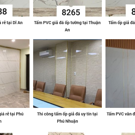
 rẻ tại Dĩ An
Tấm PVC giả đá ốp tường tại Thuận
Tấm ốp giả đá
An
á rẻ tại Phú
Thi công tấm ốp giả đá uy tín tại
Tấm PVC vân đá
n
Phú Nhuận