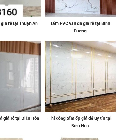
 giá rẻ tại Thuận An
Tấm PVC vân đá giá rẻ tại Bình
Dương
 giá rẻ tại Biên Hòa
Thi công tấm ốp giả đá uy tín tại
Biên Hòa