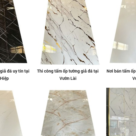
iả đá uy tín tại
Thi công tấm ốp tường giả đá tại
Nơi bán tấm ốp 
 Hiệp
Vườn Lài
V