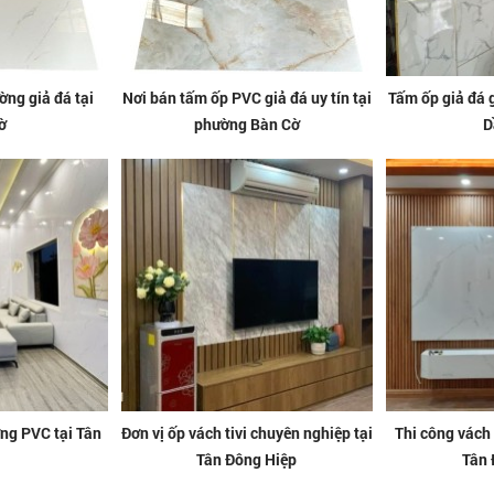
ờng giả đá tại
Nơi bán tấm ốp PVC giả đá uy tín tại
Tấm ốp giả đá 
ờ
phường Bàn Cờ
D
ờng PVC tại Tân
Đơn vị ốp vách tivi chuyên nghiệp tại
Thi công vách
Tân Đông Hiệp
Tân 