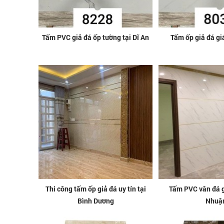
Tấm PVC giả đá ốp tường tại Dĩ An
Tấm ốp giả đá giá
Thi công tấm ốp giả đá uy tín tại
Tấm PVC vân đá gi
Bình Dương
Nhuậ