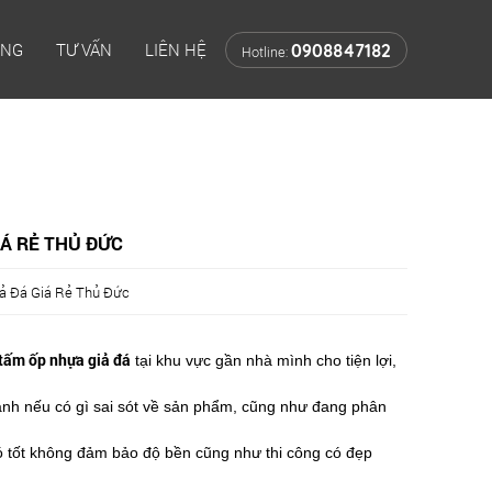
ÔNG
TƯ VẤN
LIÊN HỆ
0908847182
Hotline:
IÁ RẺ THỦ ĐỨC
ả Đá Giá Rẻ Thủ Đức
tấm ốp nhựa giả đá
tại khu vực gần nhà mình cho tiện lợi,
nh nếu có gì sai sót về sản phẩm, cũng như đang phân
 tốt không đảm bảo độ bền cũng như thi công có đẹp