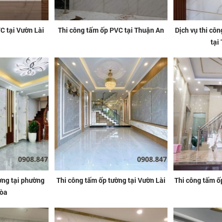
C tại Vườn Lài
Thi công tấm ốp PVC tại Thuận An
Dịch vụ thi cô
tại
ờng tại phường
Thi công tấm ốp tường tại Vườn Lài
Thi công tấm ố
òa