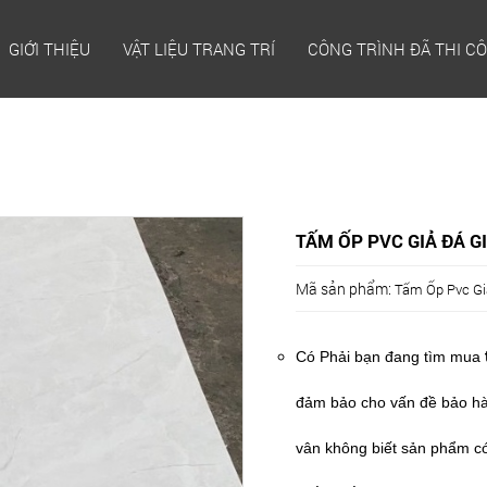
GIỚI THIỆU
VẬT LIỆU TRANG TRÍ
CÔNG TRÌNH ĐÃ THI C
TẤM ỐP PVC GIẢ ĐÁ G
Mã sản phẩm:
Tấm Ốp Pvc Gi
Có Phải bạn đang tìm mua
đảm bảo cho vấn đề bảo hà
vân không biết sản phẩm có