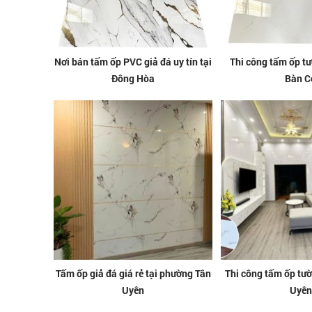
Nơi bán tấm ốp PVC giả đá uy tín tại
Thi công tấm ốp tư
Đông Hòa
Bàn C
Tấm ốp giả đá giá rẻ tại phường Tân
Thi công tấm ốp tư
Uyên
Uyên