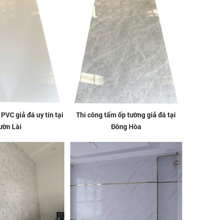
PVC giả đá uy tín tại
Thi công tấm ốp tường giả đá tại
ườn Lài
Đông Hòa