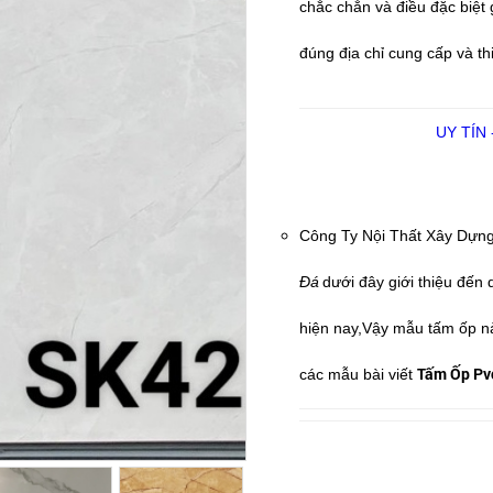
chắc chắn và điều đặc biệt 
đúng địa chỉ cung cấp và thi
UY TÍN
Công Ty Nội Thất Xây Dựn
Đá
dưới đây giới thiệu đế
hiện nay,Vậy mẫu tấm ốp n
Tấm Ốp Pvc
các mẫu bài viết