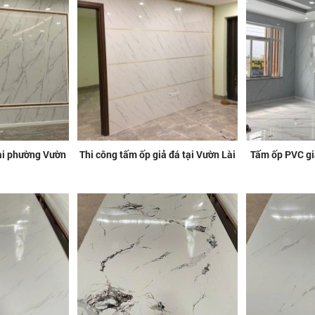
tại phường Vườn
Thi công tấm ốp giả đá tại Vườn Lài
Tấm ốp PVC giá