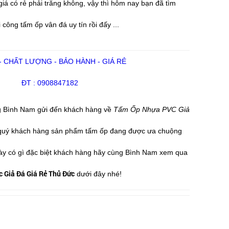
giá có rẻ phải trăng không, vậy thì hôm nay bạn đã tìm
 công tấm ốp vân đá uy tín rồi đấy ...
 - CHẤT LƯỢNG - BẢO HÀNH - GIÁ RẺ
ĐT : 0908847182
g Bình Nam gửi đến khách hàng về
Tấm Ốp Nhựa PVC Giả
n quý khách hàng sản phẩm tấm ốp đang được ưa chuộng
ày có gì đặc biệt khách hàng hãy cùng Bình Nam xem qua
 Giả Đá Giá Rẻ Thủ Đức
dưới đây nhé!