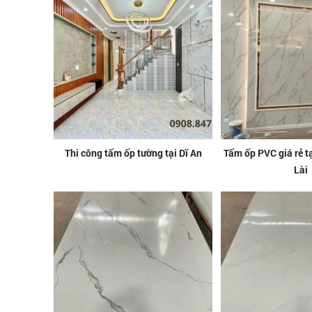
Thi công tấm ốp tường tại Dĩ An
Tấm ốp PVC giá rẻ 
Lài