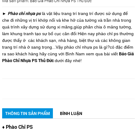
Mã sản phẩm:
Báo Giá Phào Chỉ Nhựa PS Thủ Đức
Phào chỉ nhựa ps
►
là vật liệu trang trí trang trí được sử dụng để
che đi những vị trí khớp nối và khe hở của tường và trần nhà trong
quá trình xây dựng sử dụng xi măng,giúp phân chia ô mảng tường,
làm khung tranh tạo sự bố cục cân đối Hiện nay phào chỉ ps thường
được thấy ở các khách sạn, nhà hàng, biệt thự và các không gian
trang trí nhà ở sang trọng...Vậy phào chỉ nhựa ps là gì?có đặc điểm
Báo Giá
ra sao khách hàng hãy cùng với Bình Nam xem qua bài viết
Phào Chỉ Nhựa PS Thủ Đức
dưới đây nhé!
THÔNG TIN SẢN PHẨM
BÌNH LUẬN
♦ Phào Chỉ PS