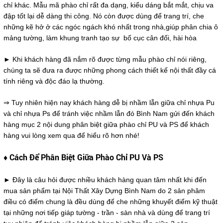
chỉ khác. Mẫu mã phào chỉ rất đa dạng, kiểu dáng bắt mắt, chịu va
đập tốt lại dễ dàng thi công. Nó còn được dùng để trang trí, che
những kẽ hở ở các ngóc ngách khó nhất trong nhà,giúp phân chia ô
mảng tường, làm khung tranh tạo sự bố cục cân đối, hài hòa
► Khi khách hàng đã nắm rõ được từng mẫu phào chỉ nói riêng,
chúng ta sẽ đưa ra được những phong cách thiết kế nội thất đầy cá
tính riêng và độc đáo lạ thường.
⇒ Tuy nhiên hiện nay khách hàng dễ bị nhầm lẫn giữa chỉ nhựa Pu
và chỉ nhựa Ps để tránh việc nhầm lẫn đó Bình Nam gửi đến khách
hàng mục 2 nội dung phân biệt giữa phào chỉ PU và PS để khách
hàng vui lòng xem qua để hiểu rõ hơn nhé!
♦
Cách Để Phân Biệt Giữa Phào Chỉ PU Và PS
► Đây là câu hỏi được nhiều khách hàng quan tâm nhất khi đến
mua sản phẩm tại Nội Thất Xây Dựng Bình Nam do 2 sản phâm
điều có điểm chung là đều dùng để che những khuyết điểm kỹ thuật
tại những nơi tiếp giáp tường - trần - sàn nhà và dùng để trang trí