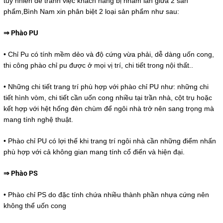
tuy nhiên để tránh việc khách hàng bị nhầm lẫn giữa 2 sản
phẩm,Bình Nam xin phân biệt 2 loại sản phẩm như sau:
⇒ Phào PU
• Chỉ Pu có tính mềm dẻo và độ cứng vừa phải, dễ dàng uốn cong,
thi công phào chỉ pu được ở mọi vị trí, chi tiết trong nội thất..
• Những chi tiết trang trí phù hợp với phào chỉ PU như: những chi
tiết hình vòm, chi tiết cần uốn cong nhiều tại trần nhà, cột trụ hoặc
kết hợp với hệt hống đèn chùm để ngôi nhà trở nên sang trọng mà
mang tính nghệ thuật.
• Phào chỉ PU có lợi thế khi trang trí ngôi nhà cần những điểm nhấn
phù hợp với cả không gian mang tính cổ điển và hiện đại.
⇒ Phào PS
• Phào chỉ PS do đặc tính chứa nhiều thành phần nhựa cứng nên
không thể uốn cong