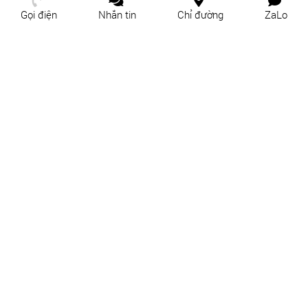
Gọi điện
Nhắn tin
Chỉ đường
ZaLo
KHO CUNG CẤP VÀ THI CÔNG
KHO CUNG CẤP PHÀO CHỈ TẠI
PHÀO CHỈ TẠI LONG BÌNH - THỦ
AN PHÚ - THỦ ĐỨC
ĐỨC
KHO CUNG CẤP PHÀO CHỈ TẠI
KHO CUNG CẤP PHÀO CHỈ TẠI
TAM PHÚ - THỦ ĐỨC
PHƯỚC LONG A - THỦ ĐỨC