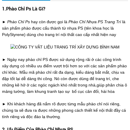
1.Phào Chỉ Ps Là Gì?
►
Phào Chỉ Ps
hay còn được gọi là
Phào Chỉ Nhựa PS Trang Trí
là
sản phẩm phào được cấu thành từ nhựa PS (tên khoa học là
PolyStyrene) dùng cho trang trí nội thất cao cấp nhất hiện nay
► Ngày nay phào chỉ PS được sử dụng rộng rãi ở các công trình
xây dựng có nhiều ưu điểm vượt trội hơn so với các sản phẩm phào
chỉ khác. Mẫu mã phào chỉ rất đa dạng, kiểu dáng bắt mắt, chịu va
đập tốt lại dễ dàng thi công. Nó còn được dùng để trang trí, che
những kẽ hở ở các ngóc ngách khó nhất trong nhà,giúp phân chia ô
mảng tường, làm khung tranh tạo sự bố cục cân đối, hài hòa
► Khi khách hàng đã nắm rõ được từng mẫu phào chỉ nói riêng,
chúng ta sẽ đưa ra được những phong cách thiết kế nội thất đầy cá
tính riêng và độc đáo lạ thường.
2. Ưu Điểm Của Phào Chỉ Nhựa PS