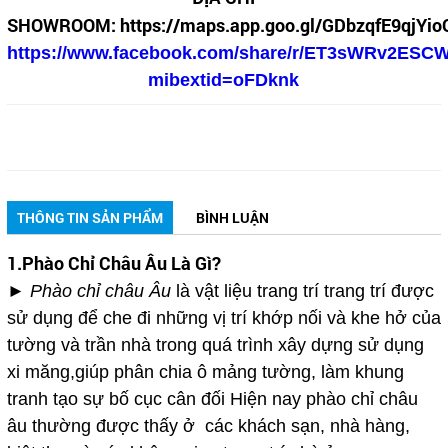
SHOWROOM:
https://maps.app.goo.gl/GDbzqfE9qjYi
https://www.facebook.com/share/r/ET3sWRv2ESC
mibextid=oFDknk
THÔNG TIN SẢN PHẨM
BÌNH LUẬN
1.Phào Chỉ Châu Âu Là Gì?
► Phào chỉ châu Âu
là vật liệu trang trí trang trí được
sử dụng để che đi những vị trí khớp nối và khe hở của
tường và trần nhà trong quá trình xây dựng sử dụng
xi măng,giúp phân chia ô mảng tường, làm khung
tranh tạo sự bố cục cân đối Hiện nay phào chỉ châu
âu thường được thấy ở các khách sạn, nhà hàng,