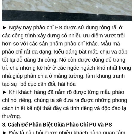
► Ngày nay phào chỉ PS được sử dụng rộng rãi ở
các công trình xây dựng có nhiều ưu điểm vượt trội
hơn so với các sản phẩm phào chỉ khác. Mẫu mã
phào chỉ rất đa dạng, kiểu dáng bắt mắt, chịu va đập
tốt lại dễ dàng thi công. Nó còn được dùng để trang
trí, che những kẽ hở ở các ngóc ngách khó nhất trong
nhà,giúp phân chia ô mảng tường, làm khung tranh
tạo sự bố cục cân đối, hài hòa
► Khi khách hàng đã nắm rõ được từng mẫu phào
chỉ nói riêng, chúng ta sẽ đưa ra được những phong
cách thiết kế nội thất đầy cá tính riêng và độc đáo lạ
thường.
3. Cách Để Phân Biệt Giữa Phào Chỉ PU Và PS
► Đây là câu hỏi được nhiều khách hàng quan tâm