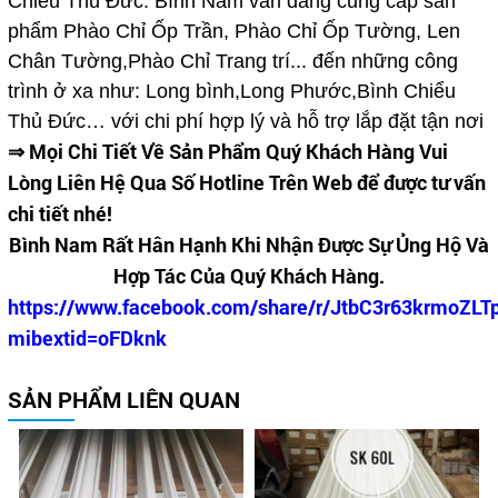
Chiểu Thủ Đức. Bình Nam vẫn đang cung cấp sản
phẩm Phào Chỉ Ốp Trần, Phào Chỉ Ốp Tường, Len
Chân Tường,Phào Chỉ Trang trí... đến những công
trình ở xa như: Long bình,Long Phước,Bình Chiểu
Thủ Đức… với chi phí hợp lý và hỗ trợ lắp đặt tận nơi
⇒ Mọi Chi Tiết Về Sản Phẩm Quý Khách Hàng Vui
Lòng Liên Hệ Qua Số Hotline Trên Web để được tư vấn
chi tiết nhé!
Bình Nam Rất Hân Hạnh Khi Nhận Được Sự Ủng Hộ Và
Hợp Tác Của Quý Khách Hàng.
https://www.facebook.com/share/r/JtbC3r63krmoZLT
mibextid=oFDknk
SẢN PHẨM LIÊN QUAN