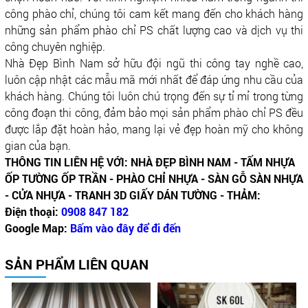
công phào chỉ, chúng tôi cam kết mang đến cho khách hàng
những sản phẩm phào chỉ PS chất lượng cao và dịch vụ thi
công chuyên nghiệp.
Nhà Đẹp Bình Nam sở hữu đội ngũ thi công tay nghề cao,
luôn cập nhật các mẫu mã mới nhất để đáp ứng nhu cầu của
khách hàng. Chúng tôi luôn chú trọng đến sự tỉ mỉ trong từng
công đoạn thi công, đảm bảo mọi sản phẩm phào chỉ PS đều
được lắp đặt hoàn hảo, mang lại vẻ đẹp hoàn mỹ cho không
gian của bạn.
THÔNG TIN LIÊN HỆ VỚI: NHÀ ĐẸP BÌNH NAM - TẤM NHỰA
ỐP TƯỜNG ỐP TRẦN - PHÀO CHỈ NHỰA - SÀN GỖ SÀN NHỰA
- CỬA NHỰA - TRANH 3D GIẤY DÁN TƯỜNG - THẢM:
Điện thoại:
0908 847 182
Google Map:
Bấm vào đây để đi đến
SẢN PHẨM LIÊN QUAN