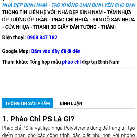
NHÀ ĐẸP BÌNH NAM - TẠO KHÔNG GIAN BÌNH YÊN CHO BẠN
THÔNG TIN LIÊN HỆ VỚI: NHÀ ĐẸP BÌNH NAM - TẤM NHỰA
ỐP TƯỜNG ỐP TRẦN - PHÀO CHỈ NHỰA - SÀN GỖ SÀN NHỰA
- CỬA NHỰA - TRANH 3D GIẤY DÁN TƯỜNG - THẢM:
Điện thoại:
0908 847 182
Google Map:
Bấm vào đây để đi đến
Tham khảo: Tổng hợp mẫu
phào chỉ
đẹp tại Bình Nam
THÔNG TIN SẢN PHẨM
BÌNH LUẬN
1. Phào Chỉ PS Là Gì?
Phào chỉ PS là vật liệu nhựa Polystyrene dùng để trang trí, tạo
điểm nhấn cho các công trình, đặc biệt phù hợp với phong