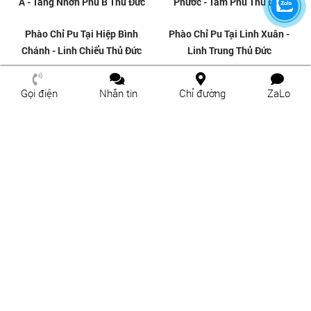
Thi Công Phào Chỉ Tại Thủ
Thi Công Phào Chỉ Tại Long
Thiêm - An Lợi Đông Thủ Đức
Phước - Long Trường Thủ Đức
Thi Công Phào Chỉ Tại Long
Thi Công Phào Chỉ Tại Long
Thạnh Mỹ - Trường Thạnh Thủ
Bình - Tân Phú Thủ Đức
Gọi điện
Nhắn tin
Chỉ đường
ZaLo
Đức
Thi Công Phào Chỉ tại Tăng
Thi Công Phào Chỉ Tại Hiệp Bình
Nhơn Phú A - Tăng Nhơn Phú B
Chánh - Linh Chiểu Thủ Đức
Thủ Đức
Thi Công Phào Chỉ Tại Hiệp Bình
Thi Công Phào Chỉ tại Linh
Phước - Tam Phú Thủ Đức
Xuân - Linh Trung Thủ Đức
Phào Chỉ Pu Tại Phước Long A -
Phào Chỉ Pu Tại An Phú - Thảo
Phước Long B Thủ Đức
Điền Thủ Đức
Phào Chỉ Pu Tại Thạnh Mỹ Lợi -
Phào Chỉ Pu Tại Phú Hữu - Cát
An Khánh Thủ Đức
Lái Thủ Đức