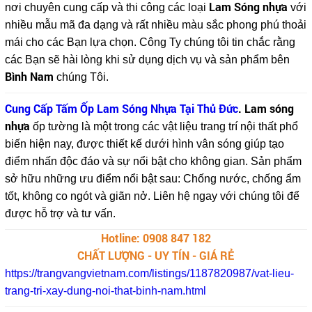
Lam Sóng nhựa
nơi chuyên cung cấp và thi công các loại
với
nhiều mẫu mã đa dạng và rất nhiều màu sắc phong phú thoải
mái cho các Bạn lựa chọn. Công Ty chúng tôi tin chắc rằng
các Bạn sẽ hài lòng khi sử dụng dịch vụ và sản phẩm bên
Bình Nam
chúng Tôi.
Cung Cấp Tấm Ốp Lam Sóng Nhựa Tại Thủ Đức
. Lam sóng
nhựa
ốp tường là một trong các vật liệu trang trí nội thất phổ
biến hiện nay, được thiết kế dưới hình vân sóng giúp tạo
điểm nhấn độc đáo và sự nổi bật cho không gian. Sản phẩm
sở hữu những ưu điểm nổi bật sau: Chống nước, chống ẩm
tốt, không co ngót và giãn nở. Liên hệ ngay với chúng tôi để
được hỗ trợ và tư vấn.
Hotline: 0908 847 182
CHẤT LƯỢNG - UY TÍN - GIÁ RẺ
https://trangvangvietnam.com/listings/1187820987/vat-lieu-
trang-tri-xay-dung-noi-that-binh-nam.html