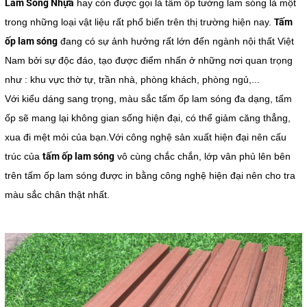
Lam Sóng Nhựa
hay còn được gọi là tấm ốp tường lam sóng là một
Tấm
trong những loại vật liệu rất phổ biến trên thị trường hiện nay.
ốp lam sóng
đang có sự ảnh hưởng rất lớn đến ngành nội thất Việt
Nam bởi sự độc đáo, tạo được điểm nhấn ở những nơi quan trọng
như : khu vực thờ tự, trần nhà, phòng khách, phòng ngủ,...
Với kiểu dáng sang trọng, màu sắc tấm ốp lam sóng đa dạng, tấm
ốp sẽ mang lại không gian sống hiện đại, có thể giảm căng thẳng,
xua đi mệt mỏi của bạn.Với công nghệ sản xuất hiện đại nên cấu
tấm ốp lam sóng
trúc của
vô cùng chắc chắn, lớp vân phủ lên bên
trên tấm ốp lam sóng được in bằng công nghệ hiện đại nên cho tra
màu sắc chân thật nhất.