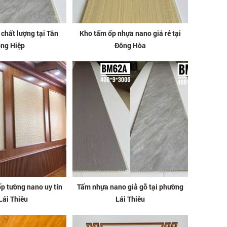
chất lượng tại Tân
Kho tấm ốp nhựa nano giá rẻ tại
ng Hiệp
Đông Hòa
ốp tường nano uy tín
Tấm nhựa nano giả gỗ tại phường
 Lái Thiêu
Lái Thiêu