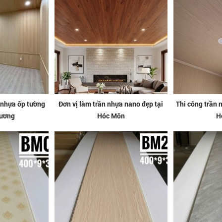
 nhựa ốp tường
Đơn vị làm trần nhựa nano đẹp tại
Thi công trần n
Dương
Hóc Môn
H