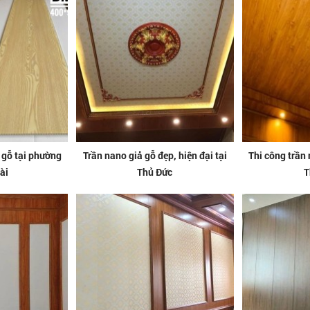
 gỗ tại phường
Trần nano giả gỗ đẹp, hiện đại tại
Thi công trần 
ài
Thủ Đức
T