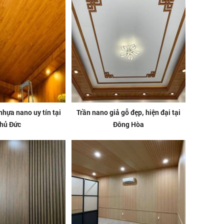
nhựa nano uy tín tại
Trần nano giả gỗ đẹp, hiện đại tại
hủ Đức
Đông Hòa