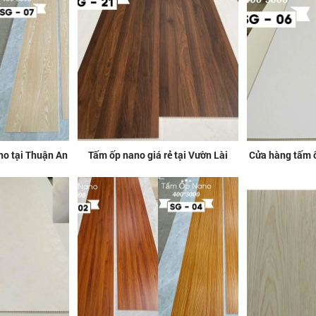
no tại Thuận An
Tấm ốp nano giá rẻ tại Vườn Lài
Cửa hàng tấm ố