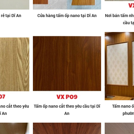
rẻ tại Dĩ An
Cửa hàng tấm ốp nano tại Dĩ An
Nơi bán tấm nh
cầu t
no cắt theo yêu
Tấm ốp nano cắt theo yêu cầu tại Dĩ
Tấm nano ốp
ĩ An
An
phườn