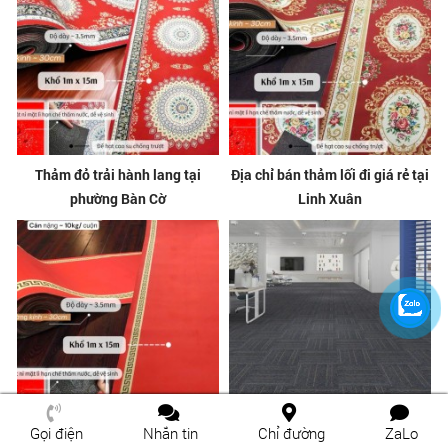
Thảm đỏ trải hành lang tại
Địa chỉ bán thảm lối đi giá rẻ tại
phường Bàn Cờ
Linh Xuân
Gọi điện
Nhắn tin
Chỉ đường
ZaLo
Thảm đỏ trải hành lang tại
Thảm nỉ trải sàn giá tốt tại