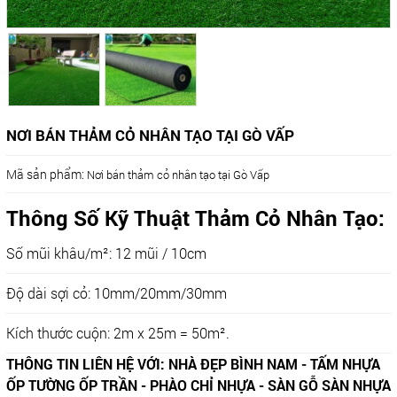
NƠI BÁN THẢM CỎ NHÂN TẠO TẠI GÒ VẤP
Mã sản phẩm:
Nơi bán thảm cỏ nhân tạo tại Gò Vấp
Thông Số Kỹ Thuật Thảm Cỏ Nhân Tạo:
Số mũi khâu/m²: 12 mũi / 10cm
Độ dài sợi cỏ: 10mm/20mm/30mm
Kích thước cuộn: 2m x 25m = 50m².
THÔNG TIN LIÊN HỆ VỚI: NHÀ ĐẸP BÌNH NAM - TẤM NHỰA
ỐP TƯỜNG ỐP TRẦN - PHÀO CHỈ NHỰA - SÀN GỖ SÀN NHỰA