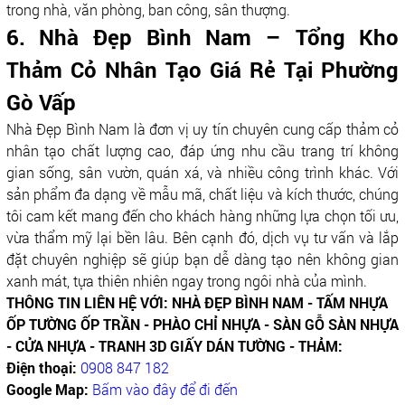
trong nhà, văn phòng, ban công, sân thượng.
6. Nhà Đẹp Bình Nam –
Tổng Kho
Thảm Cỏ Nhân Tạo Giá Rẻ Tại Phường
Gò Vấp
Nhà Đẹp Bình Nam là đơn vị uy tín chuyên cung cấp thảm cỏ
nhân tạo chất lượng cao, đáp ứng nhu cầu trang trí không
gian sống, sân vườn, quán xá, và nhiều công trình khác. Với
sản phẩm đa dạng về mẫu mã, chất liệu và kích thước, chúng
tôi cam kết mang đến cho khách hàng những lựa chọn tối ưu,
vừa thẩm mỹ lại bền lâu. Bên cạnh đó, dịch vụ tư vấn và lắp
đặt chuyên nghiệp sẽ giúp bạn dễ dàng tạo nên không gian
xanh mát, tựa thiên nhiên ngay trong ngôi nhà của mình.
THÔNG TIN LIÊN HỆ VỚI: NHÀ ĐẸP BÌNH NAM - TẤM NHỰA
ỐP TƯỜNG ỐP TRẦN - PHÀO CHỈ NHỰA - SÀN GỖ SÀN NHỰA
- CỬA NHỰA - TRANH 3D GIẤY DÁN TƯỜNG - THẢM:
Điện thoại:
0908 847 182
Google Map:
Bấm vào đây để đi đến