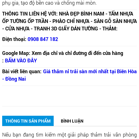
phụ gia, tạo độ bền cao và chống mài mòn.
THÔNG TIN LIÊN HỆ VỚI: NHÀ ĐẸP BÌNH NAM - TẤM NHỰA
ỐP TƯỜNG ỐP TRẦN - PHÀO CHỈ NHỰA - SÀN GỖ SÀN NHỰA
- CỬA NHỰA - TRANH 3D GIẤY DÁN TƯỜNG - THẢM:
Điện thoại:
0908 847 182
Google Map: Xem địa chỉ và chỉ đường đi đến cửa hàng
:
BẤM VÀO ĐÂY
Bài viết liên quan:
Giá thảm nỉ trải sàn mới nhất tại Biên Hòa
- Đồng Nai
THÔNG TIN SẢN PHẨM
BÌNH LUẬN
Nếu bạn đang tìm kiếm một giải pháp thảm trải văn phòng