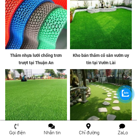
Thảm nhựa lưới chống trơn
Kho bán thảm cỏ sân vườn uy
trượt tại Thuận An
tín tại Vườn Lài
Gọi điện
Nhắn tin
Chỉ đường
ZaLo