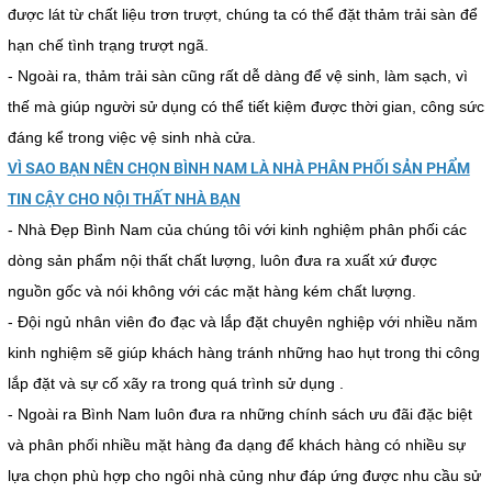
được lát từ chất liệu trơn trượt, chúng ta có thể đặt thảm trải sàn để
hạn chế tình trạng trượt ngã.
- Ngoài ra, thảm trải sàn cũng rất dễ dàng để vệ sinh, làm sạch, vì
thế mà giúp người sử dụng có thể tiết kiệm được thời gian, công sức
đáng kể trong việc vệ sinh nhà cửa.
VÌ SAO BẠN NÊN CHỌN BÌNH NAM LÀ NHÀ PHÂN PHỐI SẢN PHẨM
TIN CẬY CHO NỘI THẤT NHÀ BẠN
- Nhà Đẹp Bình Nam của chúng tôi với kinh nghiệm phân phối các
dòng sản phẩm nội thất chất lượng, luôn đưa ra xuất xứ được
nguồn gốc và nói không với các mặt hàng kém chất lượng.
- Đội ngủ nhân viên đo đạc và lắp đặt chuyên nghiệp với nhiều năm
kinh nghiệm sẽ giúp khách hàng tránh những hao hụt trong thi công
lắp đặt và sự cố xãy ra trong quá trình sử dụng .
- Ngoài ra Bình Nam luôn đưa ra những chính sách ưu đãi đặc biệt
và phân phối nhiều mặt hàng đa dạng để khách hàng có nhiều sự
lựa chọn phù hợp cho ngôi nhà củng như đáp ứng được nhu cầu sử