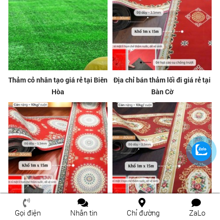
Thảm cỏ nhân tạo giá rẻ tại Biên
Địa chỉ bán thảm lối đi giá rẻ tại
Hòa
Bàn Cờ
Thảm đỏ trải hành lang tại
Địa chỉ bán thảm lối đi giá rẻ tại
Gọi điện
Nhắn tin
Chỉ đường
ZaLo