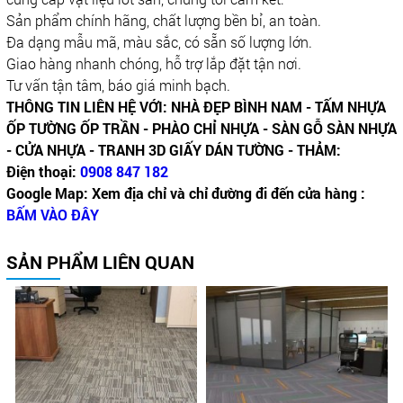
Sản phẩm chính hãng, chất lượng bền bỉ, an toàn.
Đa dạng mẫu mã, màu sắc, có sẵn số lượng lớn.
Giao hàng nhanh chóng, hỗ trợ lắp đặt tận nơi.
Tư vấn tận tâm, báo giá minh bạch.
THÔNG TIN LIÊN HỆ VỚI: NHÀ ĐẸP BÌNH NAM - TẤM NHỰA
ỐP TƯỜNG ỐP TRẦN - PHÀO CHỈ NHỰA - SÀN GỖ SÀN NHỰA
- CỬA NHỰA - TRANH 3D GIẤY DÁN TƯỜNG - THẢM:
Điện thoại:
0908 847 182
Google Map: Xem địa chỉ và chỉ đường đi đến cửa hàng :
BẤM VÀO ĐÂY
SẢN PHẨM LIÊN QUAN