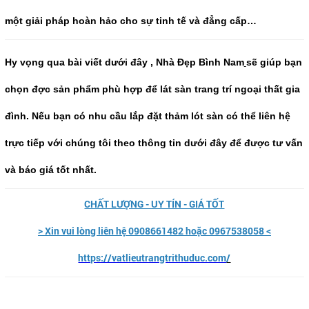
một giải pháp hoàn hảo cho sự tinh tế và đẳng cấp…
Hy vọng qua bài viết dưới đây , Nhà Đẹp Bình Nam
sẽ giúp bạn
chọn đợc sản phẩm phù hợp để lát sàn trang trí ngoại thất gia
đình. Nếu bạn có nhu cầu lắp đặt thảm lót sàn có thể liên hệ
trực tiếp với chúng tôi theo thông tin dưới đây để được tư vấn
và báo giá tốt nhất.
CHẤT LƯỢNG - UY TÍN - GIÁ TỐT
> Xin vui lòng liên hệ 0908661482 hoặc 0967538058 <
https://vatlieutrangtrithuduc.com
/