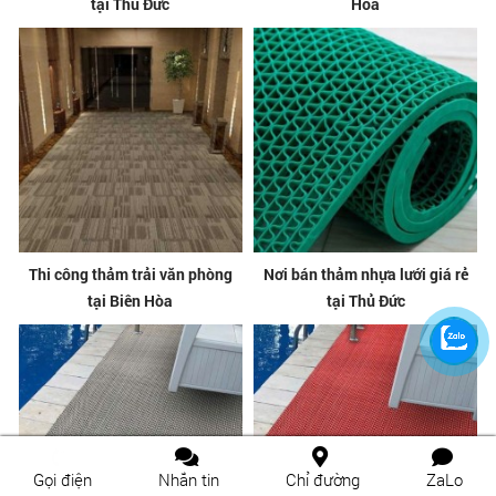
tại Thủ Đức
Hòa
Thi công thảm trải văn phòng
Nơi bán thảm nhựa lưới giá rẻ
tại Biên Hòa
tại Thủ Đức
Gọi điện
Nhắn tin
Chỉ đường
ZaLo