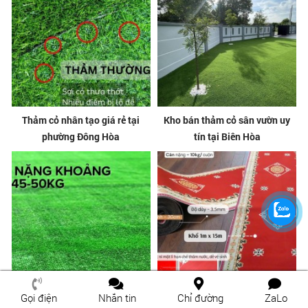
Thảm cỏ nhân tạo giá rẻ tại
Kho bán thảm cỏ sân vườn uy
phường Đông Hòa
tín tại Biên Hòa
Gọi điện
Nhắn tin
Chỉ đường
ZaLo
Thảm cỏ nhân tạo giá rẻ tại Biên
Địa chỉ bán thảm lối đi giá rẻ tại