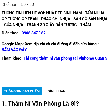
Khổ thảm : 50 x 50
THÔNG TIN LIÊN HỆ VỚI: NHÀ ĐẸP BÌNH NAM - TẤM NHỰA
ỐP TƯỜNG ỐP TRẦN - PHÀO CHỈ NHỰA - SÀN GỖ SÀN NHỰA
- CỬA NHỰA - TRANH 3D GIẤY DÁN TƯỜNG - THẢM:
Điện thoại:
0908 847 182
Google Map: Xem địa chỉ và chỉ đường đi đến cửa hàng :
BẤM VÀO ĐÂY
Tham khảo:
Thi công thảm nỉ văn phòng tại Vinhome Quận 9
THÔNG TIN SẢN PHẨM
BÌNH LUẬN
1. Thảm Nỉ Văn Phòng Là Gì?