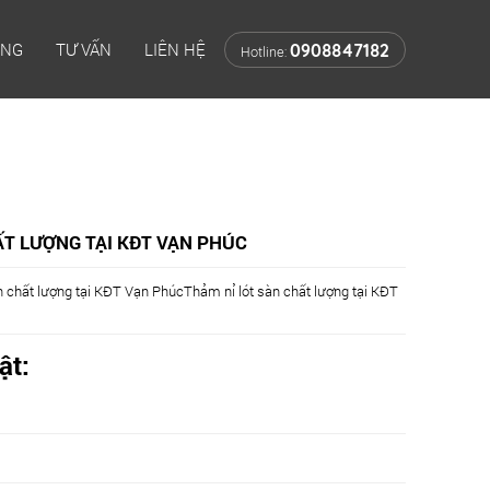
ÔNG
TƯ VẤN
LIÊN HỆ
0908847182
Hotline:
ẤT LƯỢNG TẠI KĐT VẠN PHÚC
n chất lượng tại KĐT Vạn PhúcThảm nỉ lót sàn chất lượng tại KĐT
ật: