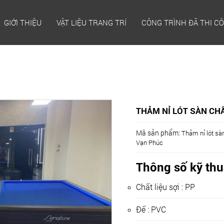
GIỚI THIỆU
VẬT LIỆU TRANG TRÍ
CÔNG TRÌNH ĐÃ THI C
THẢM NỈ LÓT SÀN CH
Mã sản phẩm:
Thảm nỉ lót sà
Vạn Phúc
Thông số kỹ thu
Chất liệu sợi : PP
Đế : PVC