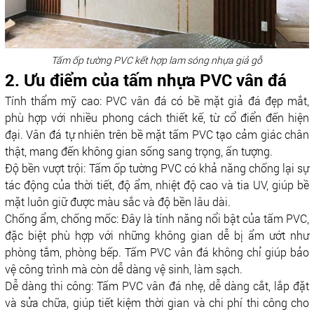
Tấm ốp tường PVC kết hợp lam sóng nhựa giả gỗ
2. Ưu điểm của tấm nhựa PVC vân đá
Tính thẩm mỹ cao: PVC vân đá có bề mặt giả đá đẹp mắt,
phù hợp với nhiều phong cách thiết kế, từ cổ điển đến hiện
đại. Vân đá tự nhiên trên bề mặt tấm PVC tạo cảm giác chân
thật, mang đến không gian sống sang trọng, ấn tượng.
Độ bền vượt trội: Tấm ốp tường PVC có khả năng chống lại sự
tác động của thời tiết, độ ẩm, nhiệt độ cao và tia UV, giúp bề
mặt luôn giữ được màu sắc và độ bền lâu dài.
Chống ẩm, chống mốc: Đây là tính năng nổi bật của tấm PVC,
đặc biệt phù hợp với những không gian dễ bị ẩm ướt như
phòng tắm, phòng bếp. Tấm PVC vân đá không chỉ giúp bảo
vệ công trình mà còn dễ dàng vệ sinh, làm sạch.
Dễ dàng thi công: Tấm PVC vân đá nhẹ, dễ dàng cắt, lắp đặt
và sửa chữa, giúp tiết kiệm thời gian và chi phí thi công cho