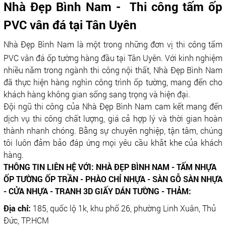
N
hà Đẹp Bình Nam - Thi công tấm ốp
PVC vân đá tại Tân Uyên
Nhà Đẹp Bình Nam là một trong những đơn vị thi công tấm
PVC vân đá ốp tường hàng đầu tại Tân Uyên. Với kinh nghiệm
nhiều năm trong ngành thi công nội thất, Nhà Đẹp Bình Nam
đã thực hiện hàng nghìn công trình ốp tường, mang đến cho
khách hàng không gian sống sang trọng và hiện đại.
Đội ngũ thi công của Nhà Đẹp Bình Nam cam kết mang đến
dịch vụ thi công chất lượng, giá cả hợp lý và thời gian hoàn
thành nhanh chóng. Bằng sự chuyên nghiệp, tận tâm, chúng
tôi luôn đảm bảo đáp ứng mọi yêu cầu khắt khe của khách
hàng.
THÔNG TIN LIÊN HỆ VỚI: NHÀ ĐẸP BÌNH NAM - TẤM NHỰA
ỐP TƯỜNG ỐP TRẦN - PHÀO CHỈ NHỰA - SÀN GỖ SÀN NHỰA
- CỬA NHỰA - TRANH 3D GIẤY DÁN TƯỜNG - THẢM:
Địa chỉ:
185, quốc lộ 1k, khu phố 26, phường Linh Xuân, Thủ
Đức, TP.HCM