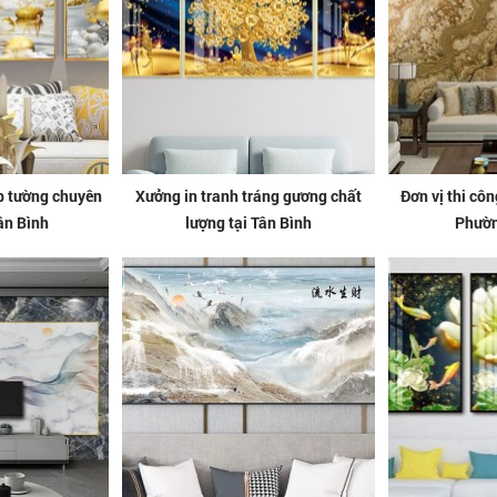
ốp tường chuyên
Xưởng in tranh tráng gương chất
Đơn vị thi côn
ân Bình
lượng tại Tân Bình
Phườn