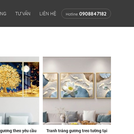
ÔNG
TƯ VẤN
LIÊN HỆ
0908847182
Hotline:
g gương theo yêu cầu
Tranh tráng gương treo tường tại