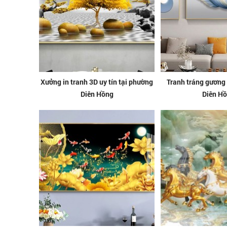
Xưởng in tranh 3D uy tín tại phường
Tranh tráng gương
Diên Hồng
Diên H