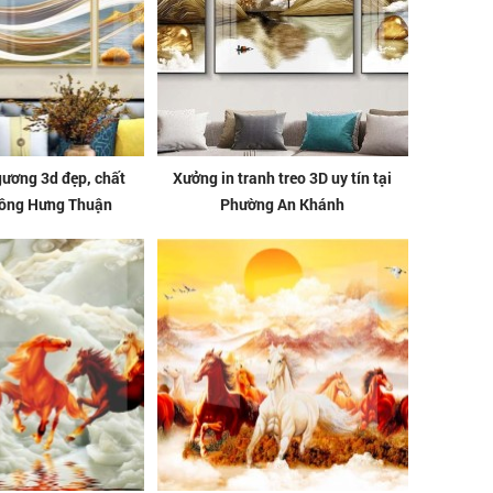
gương 3d đẹp, chất
Xưởng in tranh treo 3D uy tín tại
Đông Hưng Thuận
Phường An Khánh