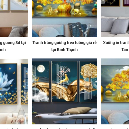
g gương 3d tại
Tranh tráng gương treo tường giá rẻ
Xưởng in tran
ạnh
tại Bình Thạnh
Tân