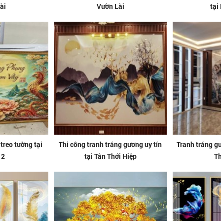
ài
Vườn Lài
tại
treo tường tại
Thi công tranh tráng gương uy tín
Tranh tráng g
12
tại Tân Thới Hiệp
Th