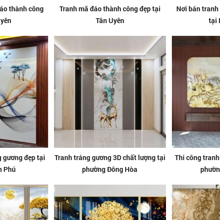
đáo thành công
Tranh mã đáo thành công đẹp tại
Nơi bán tranh
Uyên
Tân Uyên
tại
g gương đẹp tại
Tranh tráng gương 3D chất lượng tại
Thi công tranh
n Phú
phường Đông Hòa
phườn