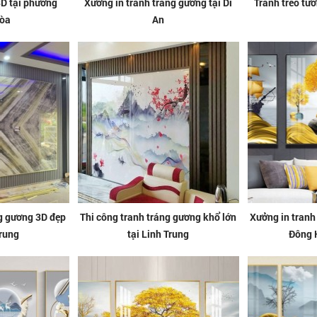
3D tại phường
Xưởng in tranh tráng gương tại Dĩ
Tranh treo tư
òa
An
ng gương 3D đẹp
Thi công tranh tráng gương khổ lớn
Xưởng in tranh
Trung
tại Linh Trung
Đông 