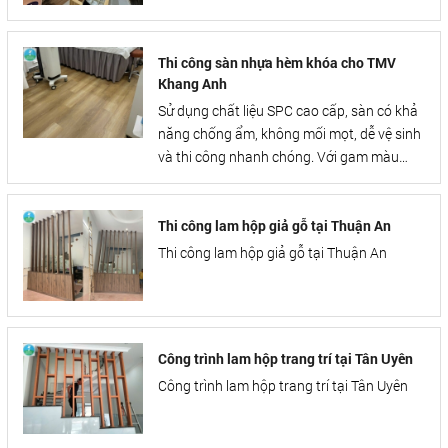
Thi công sàn nhựa hèm khóa cho TMV
Khang Anh
Sử dụng chất liệu SPC cao cấp, sàn có khả
năng chống ẩm, không mối mọt, dễ vệ sinh
và thi công nhanh chóng. Với gam màu
sang trọng cùng bề mặt vân gỗ tự nhiên,
công trình mang lại không gian sống thẩm
mỹ, bền đẹp và tiện nghi.
Thi công lam hộp giả gỗ tại Thuận An
Thi công lam hộp giả gỗ tại Thuận An
Công trình lam hộp trang trí tại Tân Uyên
Công trình lam hộp trang trí tại Tân Uyên