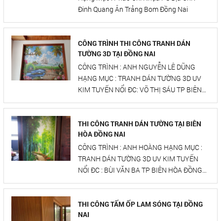
Đinh Quang Ân Trảng Bom Đồng Nai
CÔNG TRÌNH THI CÔNG TRANH DÁN
TƯỜNG 3D TẠI ĐỒNG NAI
CÔNG TRÌNH : ANH NGUYỄN LÊ DŨNG
HẠNG MỤC : TRANH DÁN TƯỜNG 3D UV
KIM TUYẾN NỔI ĐC: VÕ THỊ SÁU TP BIÊN
HÒA ĐỒNG NAI
THI CÔNG TRANH DÁN TƯỜNG TẠI BIÊN
HÒA ĐỒNG NAI
CÔNG TRÌNH : ANH HOÀNG HẠNG MỤC :
TRANH DÁN TƯỜNG 3D UV KIM TUYẾN
NỔI ĐC : BÙI VĂN BA TP BIÊN HÒA ĐỒNG
NAI
THI CÔNG TẤM ỐP LAM SÓNG TẠI ĐỒNG
NAI