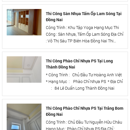
Chỉ : 675 Lê Duẩn Trảng Bom Đồng Nai Thi
Công Tấm Ốp Nano Tấm Ốp Lam Sóng Tấm
Ốp PVC Giả Đá Tại Đồng Nai
Thi Công Sàn Nhụa Tấm Ốp Lam Sóng Tại
Đồng Nai
Công Trình : Khu Tập Yoga Hạng Mục Thi
Công : Sàn Nhựa, Tấm Ốp Lam Sóng Địa Chỉ
: Võ Thị Sáu TP Biên Hòa Đồng Nai Thi
Công Sàn Nhụa Tấm Ốp Lam Sóng Tại
Đồng Nai
Thi Công Phào Chỉ Nhựa PS Tại Long
Thành Đồng Nai
* Công Trình : Chủ Đầu Tư Hoàng Anh Việt
* Hạng Mục : Phào Chỉ Nhựa PS * Địa Chỉ
: 84 Lê Duẩn Long Thành Đồng Nai
Thi Công Phào Chỉ Nhựa PS Tại Trảng Bom
Đồng Nai
Công Trình : Chủ Đầu Tư Nguyễn Hữu Châu
Hạng Mục : Phào Chỉ Nhựa PS Địa Chỉ :