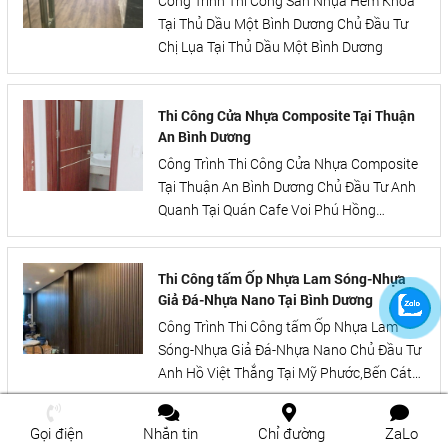
Công Trình Thi Công Sàn Nhựa Hèm Khóa
Tại Thủ Dầu Một Bình Dương Chủ Đầu Tư
Chị Lụa Tại Thủ Dầu Một Bình Dương
Thi Công Cửa Nhựa Composite Tại Thuận
An Bình Dương
Công Trình Thi Công Cửa Nhựa Composite
Tại Thuận An Bình Dương Chủ Đầu Tư Anh
Quanh Tại Quán Cafe Voi Phú Hồng
Thịnh,Khu Phố Bình Phước B,P.Bình
Chuẩn,Thuận An,Bình Dương
Thi Công tấm Ốp Nhựa Lam Sóng-Nhựa
Giả Đá-Nhựa Nano Tại Bình Dương
Công Trình Thi Công tấm Ốp Nhựa Lam
Sóng-Nhựa Giả Đá-Nhựa Nano Chủ Đầu Tư
Anh Hồ Việt Thắng Tại Mỹ Phước,Bến Cát
Bình Dương
Gọi điện
Nhắn tin
Chỉ đường
ZaLo
Thi Công Thảm Lót Sàn tại Thuận An Bình