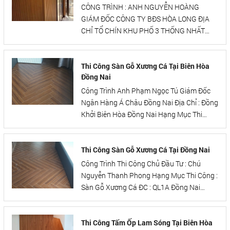
CÔNG TRÌNH : ANH NGUYỄN HOÀNG
GIÁM ĐỐC CÔNG TY BĐS HÒA LONG ĐỊA
CHỈ TỔ CHÍN KHU PHỐ 3 THỐNG NHẤT
ĐỒNG NAI HẠNG MỤC THI CÔNG : TẤM ỐP
LAM SÓNG
Thi Công Sàn Gỗ Xương Cá Tại Biên Hòa
Đồng Nai
Công Trình Anh Phạm Ngọc Tú Giám Đốc
Ngân Hàng Á Châu Đồng Nai Địa Chỉ : Đồng
Khởi Biên Hòa Đồng Nai Hạng Mục Thi
Công Sàn Gỗ Xương cá Cao Cấp
https://trangvangvietnam.com/
Thi Công Sàn Gỗ Xương Cá Tại Đồng Nai
Công Trình Thi Công Chủ Đầu Tư : Chú
Nguyễn Thanh Phong Hạng Mục Thi Công :
Sàn Gỗ Xương Cá ĐC : QL1A Đồng Nai
https://trangvangvietnam.com/listings/11879
lieu-trang-tri-xay-dung-binh-nam-dong-
nai.html
Thi Công Tấm Ốp Lam Sóng Tại Biên Hòa