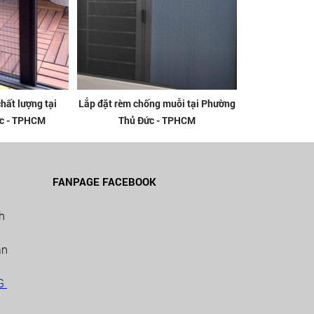
hất lượng tại
Lắp đặt rèm chống muỗi tại Phường
c - TPHCM
Thủ Đức - TPHCM
FANPAGE FACEBOOK
h
ân
NG