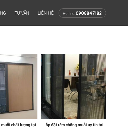
ÔNG
TƯ VẤN
LIÊN HỆ
0908847182
Hotline:
 muỗi chất lượng tại
Lắp đặt rèm chống muỗi uy tín tại