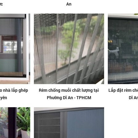
ức
An
o nhà lắp ghép
Rèm chống muỗi chất lượng tại
Lắp đặt rèm ch
Uyên
Phường Dĩ An - TPHCM
Dĩ A