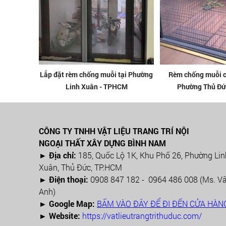
Lắp đặt rèm chống muỗi tại Phường
Rèm chống muỗi c
Linh Xuân - TPHCM
Phường Thủ Đứ
CÔNG TY TNHH VẬT LIỆU TRANG TRÍ NỘI
NGOẠI THẤT XÂY DỰNG BÌNH NAM
► Địa chỉ:
185, Quốc Lộ 1K, Khu Phố 26, Phường Lin
Xuân, Thủ Đức, TP.HCM
►
Điện thoại:
0908 847 182 - 0964 486 008 (Ms. V
Anh)
►
Google Map:
BẤM VÀO ĐÂY ĐỂ ĐI ĐẾN CỬA HÀ
► Website:
https://vatlieutrangtrithuduc.com/