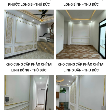
PHƯỚC LONG B - THỦ ĐỨC
LONG BÌNH - THỦ ĐỨC
KHO CUNG CẤP PHÀO CHỈ TẠI
KHO CUNG CẤP PHÀO CHỈ TẠI
LINH ĐÔNG - THỦ ĐỨC
LINH XUÂN - THỦ ĐỨC