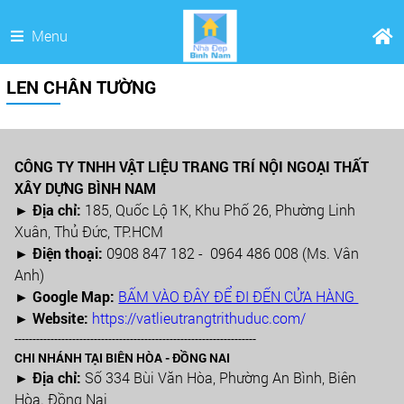
Menu
LEN CHÂN TƯỜNG
CÔNG TY TNHH VẬT LIỆU TRANG TRÍ NỘI NGOẠI THẤT
XÂY DỰNG BÌNH NAM
► Địa chỉ:
185, Quốc Lộ 1K, Khu Phố 26, Phường Linh
Xuân, Thủ Đức, TP.HCM
►
Điện thoại:
0908 847 182 - 0964 486 008 (Ms. Vân
Anh)
►
Google Map:
BẤM VÀO ĐÂY ĐỂ ĐI ĐẾN CỬA HÀNG
► Website:
https://vatlieutrangtrithuduc.com/
-------------------------------------------------------------------
CHI NHÁNH TẠI BIÊN HÒA - ĐỒNG NAI
► Địa chỉ:
Số 334 Bùi Văn Hòa, Phường An Bình, Biên
Hòa. Đồng Nai