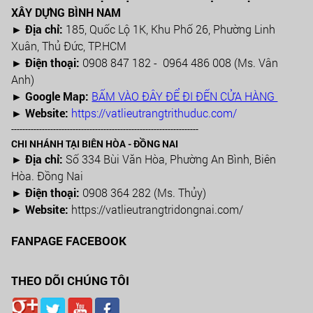
XÂY DỰNG BÌNH NAM
► Địa chỉ:
185, Quốc Lộ 1K, Khu Phố 26, Phường Linh
Xuân, Thủ Đức, TP.HCM
►
Điện thoại:
0908 847 182 - 0964 486 008 (Ms. Vân
Anh)
►
Google Map:
BẤM VÀO ĐÂY ĐỂ ĐI ĐẾN CỬA HÀNG
► Website:
https://vatlieutrangtrithuduc.com/
-------------------------------------------------------------------
CHI NHÁNH TẠI BIÊN HÒA - ĐỒNG NAI
► Địa chỉ:
Số 334 Bùi Văn Hòa, Phường An Bình, Biên
Hòa. Đồng Nai
► Điện thoại:
0908 364 282 (Ms. Thủy)
► Website:
https://vatlieutrangtridongnai.com/
FANPAGE FACEBOOK
THEO DÕI CHÚNG TÔI