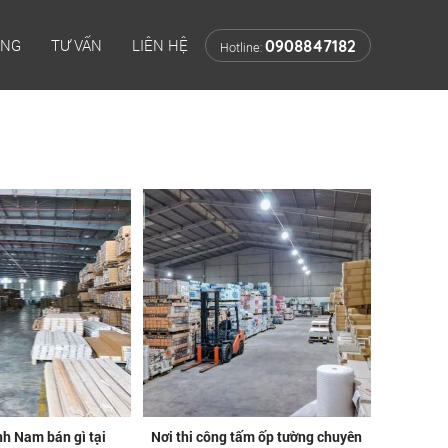
ÔNG
TƯ VẤN
LIÊN HỆ
0908847182
Hotline:
h Nam bán gì tại
Nơi thi công tấm ốp tường chuyên