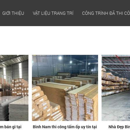
GIỚI THIỆU
VẬT LIỆU TRANG TRÍ
CÔNG TRÌNH ĐÃ THI C
m bán gì tại
Bình Nam thi công tấm ốp uy tín tại
Nhà Đẹp Bìn