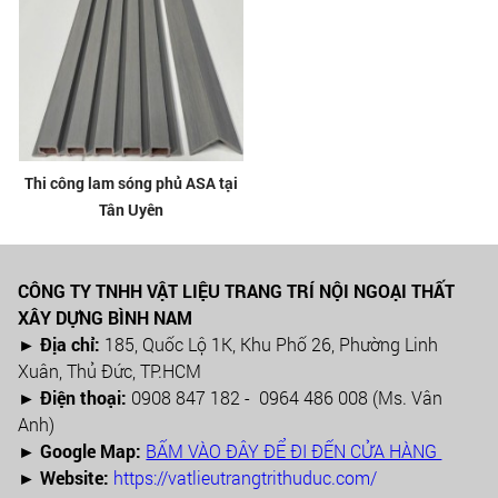
Thi công lam sóng phủ ASA tại
Tân Uyên
CÔNG TY TNHH VẬT LIỆU TRANG TRÍ NỘI NGOẠI THẤT
XÂY DỰNG BÌNH NAM
► Địa chỉ:
185, Quốc Lộ 1K, Khu Phố 26, Phường Linh
Xuân, Thủ Đức, TP.HCM
►
Điện thoại:
0908 847 182 - 0964 486 008 (Ms. Vân
Anh)
►
Google Map:
BẤM VÀO ĐÂY ĐỂ ĐI ĐẾN CỬA HÀNG
► Website:
https://vatlieutrangtrithuduc.com/