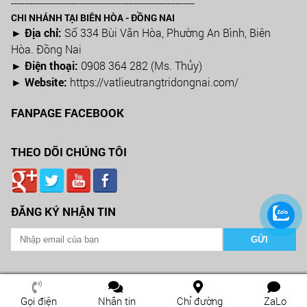
-------------------------------------------------------------------
CHI NHÁNH TẠI BIÊN HÒA - ĐỒNG NAI
► Địa chỉ:
Số 334 Bùi Văn Hòa, Phường An Bình, Biên
Hòa. Đồng Nai
► Điện thoại:
0908 364 282 (Ms. Thủy)
► Website:
https://vatlieutrangtridongnai.com/
FANPAGE FACEBOOK
THEO DÕI CHÚNG TÔI
ĐĂNG KÝ NHẬN TIN
2026 Copyright ©
CÔNG TY VẬT LIỆU TRANG TRÍ XÂY DỰNG BÌNH NAM
Web Design by
Nina.vn
Gọi điện
Nhắn tin
Chỉ đường
ZaLo