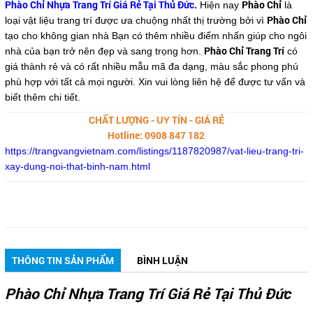
Phào Chỉ Nhựa Trang Trí Giá Rẻ Tại Thủ Đức
.
Phào Chỉ
Hiện nay
là
Phào Chỉ
loại vật liệu trang trí được ưa chuộng nhất thị trường bởi vì
tạo cho không gian nhà Bạn có thêm nhiều điểm nhấn giúp cho ngôi
Phào Chỉ Trang Trí
nhà của bạn trở nên đẹp và sang trọng hơn.
có
giá thành rẻ và có rất nhiều mẫu mã đa dạng, màu sắc phong phú
phù hợp với tất cả mọi người. Xin vui lòng liên hệ để được tư vấn và
biết thêm chi tiết.
CHẤT LƯỢNG - UY TÍN - GIÁ RẺ
Hotline: 0908 847 182
https://trangvangvietnam.com/listings/1187820987/vat-lieu-trang-tri-
xay-dung-noi-that-binh-nam.html
THÔNG TIN SẢN PHẨM
BÌNH LUẬN
Phào Chỉ Nhựa Trang Trí Giá Rẻ Tại Thủ Đức