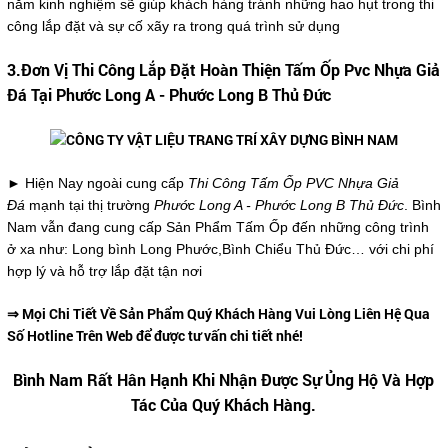
năm kinh nghiệm sẽ giúp khách hàng tránh những hao hụt trong thi
công lắp đặt và sự cố xãy ra trong quá trình sử dụng
3.Đơn Vị Thi Công Lắp Đặt Hoàn Thiện Tấm Ốp Pvc Nhựa Giả
Đá Tại Phước Long A - Phước Long B Thủ Đức
► Hiện Nay ngoài cung cấp
Thi Công Tấm Ốp PVC Nhựa Giả
Đá
mạnh tại thị trường
Phước Long A - Phước Long B Thủ Đức
. Bình
Nam vẫn đang cung cấp Sản Phẩm Tấm Ốp đến những công trình
ở xa như: Long bình Long Phước,Bình Chiểu Thủ Đức… với chi phí
hợp lý và hỗ trợ lắp đặt tận nơi
⇒ Mọi Chi Tiết Về Sản Phẩm Quý Khách Hàng Vui Lòng Liên Hệ Qua
Số Hotline Trên Web để được tư vấn chi tiết nhé!
Bình Nam Rất Hân Hạnh Khi Nhận Được Sự Ủng Hộ Và Hợp
Tác Của Quý Khách Hàng.