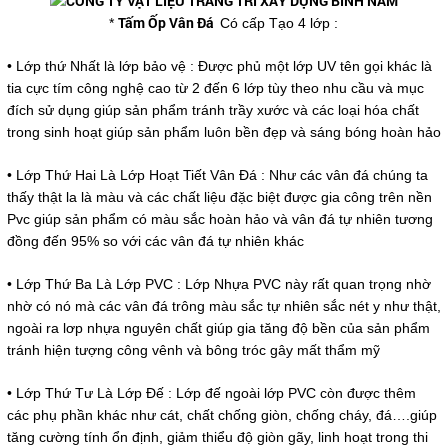
Tấm Ốp Vân Đá
*
Có cấp Tạo 4 lớp :
• Lớp thứ Nhất là lớp bảo vệ : Được phủ một lớp UV tên gọi khác là
tia cực tím công nghệ cao từ 2 đến 6 lớp tùy theo nhu cầu và mục
đích sử dụng giúp sản phẩm tránh trầy xước và các loại hóa chất
trong sinh hoạt giúp sản phẩm luôn bền đẹp và sáng bóng hoàn hảo
• Lớp Thứ Hai Là Lớp Hoạt Tiết Vân Đá : Như các vân đá chúng ta
thấy thật la là màu và các chất liệu đặc biệt được gia công trên nền
Pvc giúp sản phẩm có màu sắc hoàn hảo và vân đá tự nhiên tương
đồng đến 95% so với các vân đá tự nhiên khác
• Lớp Thứ Ba Là Lớp PVC : Lớp Nhựa PVC này rất quan trọng nhờ
nhờ có nó mà các vân đá trông màu sắc tự nhiên sắc nét y như thật,
ngoài ra lơp nhựa nguyên chất giúp gia tăng độ bền của sản phẩm
tránh hiện tượng công vênh và bông tróc gây mất thẩm mỹ
• Lớp Thứ Tư Là Lớp Đế : Lớp đế ngoài lớp PVC còn được thêm
các phụ phần khác như cát, chất chống giòn, chống cháy, đá….giúp
tăng cường tính ổn định, giảm thiểu độ giòn gãy, linh hoạt trong thi