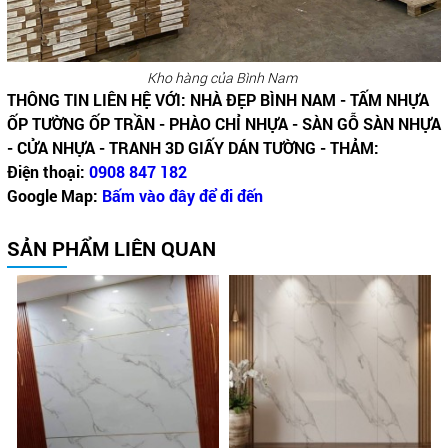
Kho hàng của Bình Nam
THÔNG TIN LIÊN HỆ VỚI: NHÀ ĐẸP BÌNH NAM - TẤM NHỰA
ỐP TƯỜNG ỐP TRẦN - PHÀO CHỈ NHỰA - SÀN GỖ SÀN NHỰA
- CỬA NHỰA - TRANH 3D GIẤY DÁN TƯỜNG - THẢM:
Điện thoại:
0908 847 182
Google Map:
Bấm vào đây để đi đến
SẢN PHẨM LIÊN QUAN