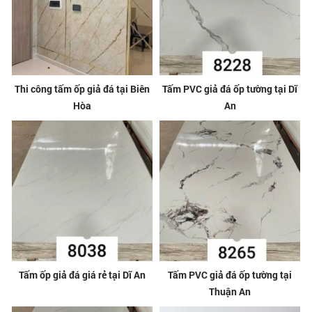
Thi công tấm ốp giả đá tại Biên
Tấm PVC giả đá ốp tường tại Dĩ
Hòa
An
Tấm ốp giả đá giá rẻ tại Dĩ An
Tấm PVC giả đá ốp tường tại
Thuận An