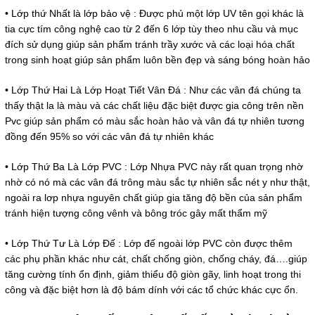
• Lớp thứ Nhất là lớp bảo vệ : Được phủ một lớp UV tên gọi khác là
tia cực tím công nghệ cao từ 2 đến 6 lớp tùy theo nhu cầu và mục
đích sử dụng giúp sản phẩm tránh trầy xước và các loại hóa chất
trong sinh hoạt giúp sản phẩm luôn bền đẹp và sáng bóng hoàn hảo
• Lớp Thứ Hai Là Lớp Hoạt Tiết Vân Đá : Như các vân đá chúng ta
thấy thật la là màu và các chất liệu đặc biệt được gia công trên nền
Pvc giúp sản phẩm có màu sắc hoàn hảo và vân đá tự nhiên tương
đồng đến 95% so với các vân đá tự nhiên khác
• Lớp Thứ Ba Là Lớp PVC : Lớp Nhựa PVC này rất quan trọng nhờ
nhờ có nó mà các vân đá trông màu sắc tự nhiên sắc nét y như thật,
ngoài ra lơp nhựa nguyên chất giúp gia tăng độ bền của sản phẩm
tránh hiện tượng công vênh và bông tróc gây mất thẩm mỹ
• Lớp Thứ Tư Là Lớp Đế : Lớp đế ngoài lớp PVC còn được thêm
các phụ phần khác như cát, chất chống giòn, chống cháy, đá….giúp
tăng cường tính ổn định, giảm thiểu độ giòn gãy, linh hoạt trong thi
công và đặc biệt hơn là độ bám dính với các tổ chức khác cực ổn.