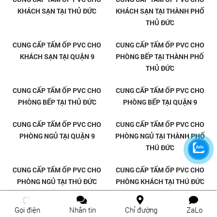
Tổng kho tấm ốp PVC vân đá
Thi công tấm nhựa giả đá
giá rẻ tại Dĩ An
chuyên nghiệp tại Dĩ An
Gọi điện
Nhắn tin
Chỉ đường
ZaLo