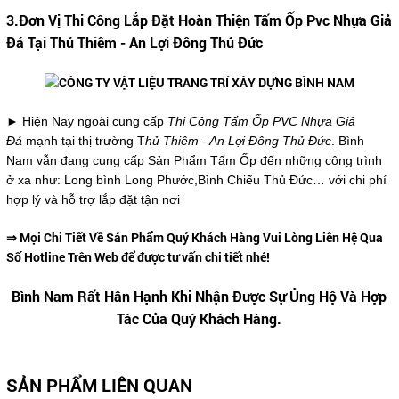
3.Đơn Vị Thi Công Lắp Đặt Hoàn Thiện Tấm Ốp Pvc Nhựa Giả
Đá Tại Thủ Thiêm - An Lợi Đông Thủ Đức
► Hiện Nay ngoài cung cấp
Thi Công Tấm Ốp PVC Nhựa Giả
Đá
mạnh tại thị trường T
hủ Thiêm - An Lợi Đông Thủ Đức
. Bình
Nam vẫn đang cung cấp Sản Phẩm Tấm Ốp đến những công trình
ở xa như: Long bình Long Phước,Bình Chiểu Thủ Đức… với chi phí
hợp lý và hỗ trợ lắp đặt tận nơi
⇒ Mọi Chi Tiết Về Sản Phẩm Quý Khách Hàng Vui Lòng Liên Hệ Qua
Số Hotline Trên Web để được tư vấn chi tiết nhé!
Bình Nam Rất Hân Hạnh Khi Nhận Được Sự Ủng Hộ Và Hợp
Tác Của Quý Khách Hàng.
SẢN PHẨM LIÊN QUAN